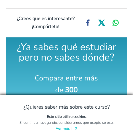
¿Crees que es interesante?
¡Compártelo!
¿Ya sabes qué estudiar
pero no sabes dónde?
Compara entre más
de
300
universidades
¿Quieres saber más sobre este curso?
Este sitio utiliza cookies.
COMPARA AQUÍ
Solicita información sobre este programa
Si continua navegando, consideramos que acepta su uso.
Ver más
|
X