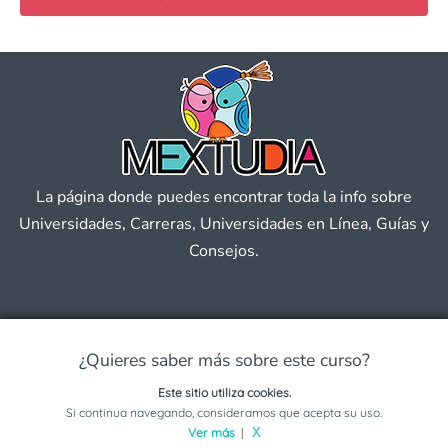
La página donde puedes encontrar toda la info sobre
Universidades, Carreras, Universidades en Línea, Guías y
Consejos.
Universidades
¿Quieres saber más sobre este curso?
Becas
Este sitio utiliza cookies.
Solicita información sobre este programa
Si continua navegando, consideramos que acepta su uso.
Ver más
|
X
Convocatorias 2026