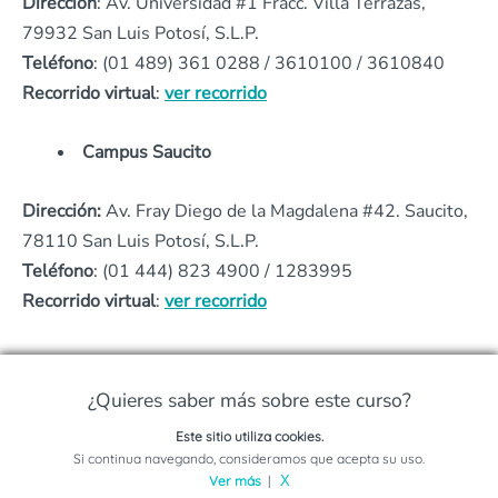
Dirección
: Av. Universidad #1 Fracc. Villa Terrazas,
79932 San Luis Potosí, S.L.P.
Teléfono
: (01 489) 361 0288 / 3610100 / 3610840
Recorrido virtual
:
ver recorrido
Campus Saucito
Dirección:
Av. Fray Diego de la Magdalena #42. Saucito,
78110 San Luis Potosí, S.L.P.
Teléfono
: (01 444) 823 4900 / 1283995
Recorrido virtual
:
ver recorrido
¿Cómo se estudia la Modalidad Online en la
¿Quieres saber más sobre este curso?
Licenciatura en Derecho de la UTAN?
Este sitio utiliza cookies.
Solicita información sobre este programa
Esta modalidad la imparten desde la plataforma virtual
Si continua navegando, consideramos que acepta su uso.
Ver más
|
X
“
On Aliat
” de la red de Universidades Aliat.