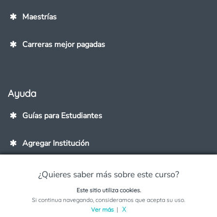
Maestrías
Carreras mejor pagadas
Ayuda
Guías para Estudiantes
Agregar Institución
Contáctanos
¿Quieres saber más sobre este curso?
Este sitio utiliza cookies.
Solicita información sobre este programa
Si continua navegando, consideramos que acepta su uso.
Ver más
|
X