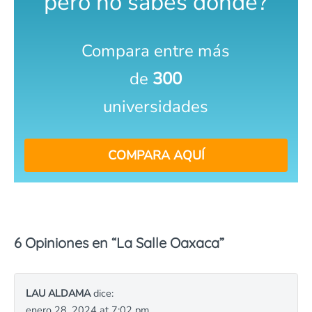
pero no sabes dónde?
Compara entre más
de
300
universidades
COMPARA AQUÍ
6 Opiniones en “
La Salle Oaxaca
”
LAU ALDAMA
dice:
enero 28, 2024 at 7:02 pm