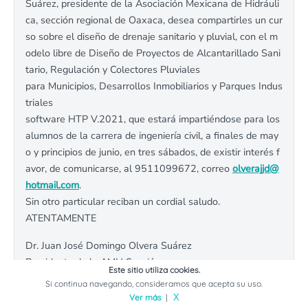
Suárez, presidente de la Asociación Mexicana de Hidráuli
ca, sección regional de Oaxaca, desea compartirles un cur
so sobre el diseño de drenaje sanitario y pluvial, con el m
odelo libre de Diseño de Proyectos de Alcantarillado Sani
tario, Regulación y Colectores Pluviales
para Municipios, Desarrollos Inmobiliarios y Parques Indus
triales
software HTP V.2021, que estará impartiéndose para los
alumnos de la carrera de ingeniería civil, a finales de may
o y principios de junio, en tres sábados, de existir interés f
avor, de comunicarse, al 9511099672, correo
olverajjd@
hotmail.com
.
Sin otro particular reciban un cordial saludo.
ATENTAMENTE
Dr. Juan José Domingo Olvera Suárez
Presidente de la AMH Sección
Este sitio utiliza cookies.
Regional de Oaxaca.
Si continua navegando, consideramos que acepta su uso.
Ver más
|
X
Responder