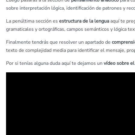
Luego pasarás a la sección de
pensamiento analítico
para co
sobre interpretación lógica, identificación de patrones y re
La penúltima sección es
estructura de la lengua
aquí te pre
gramaticales y ortográficas, campos semánticos y lógica tex
Finalmente tendrás que resolver un apartado de
comprensió
texto de complejidad media para identificar el mensaje, prop
Por si tenías alguna duda aquí te dejamos un
vídeo sobre el