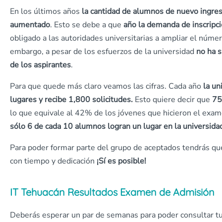
En los últimos años
la cantidad de alumnos de nuevo ingre
aumentado
. Esto se debe a que
año la demanda de inscrip
obligado a las autoridades universitarias a ampliar el númer
embargo, a pesar de los esfuerzos de la universidad
no ha s
de los aspirantes
.
Para que quede más claro veamos las cifras. Cada año
la un
lugares y recibe 1,800 solicitudes.
Esto quiere decir que
75
lo que equivale al 42% de los jóvenes que hicieron el exa
sólo 6 de cada 10 alumnos logran un lugar en la universida
Para poder formar parte del grupo de aceptados tendrás qu
con tiempo y dedicación
¡Sí es posible!
IT Tehuacán Resultados Examen de Admisión
Deberás esperar un par de semanas para poder consultar t