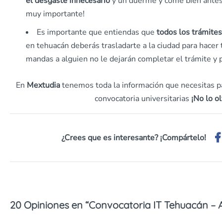
el desgaste innecesario
y un duerme y come bien antes 
muy importante!
Es importante que entiendas que
todos los trámite
en tehuacán deberás trasladarte a la ciudad para hacer
mandas a alguien no le dejarán completar el trámite y p
En
Mextudia
tenemos toda la información que necesitas par
convocatoria universitarias
¡No lo ol
¿Crees que es interesante? ¡Compártelo!
20 Opiniones en “
Convocatoria IT Tehuacán – 