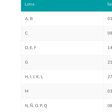
Letra
Se
A, B
01
C
09
D, E, F
14
G
21
H, I, J, K, L
27
M
03
N, Ñ, O, P, Q
08