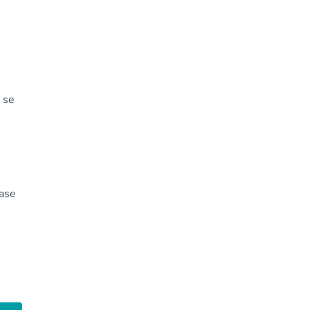
a se
pase