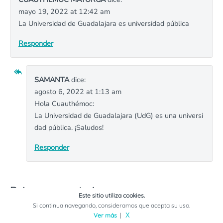
mayo 19, 2022 at 12:42 am
La Universidad de Guadalajara es universidad pública
Responder
SAMANTA
dice:
agosto 6, 2022 at 1:13 am
Hola Cuauthémoc:
La Universidad de Guadalajara (UdG) es una universi
dad pública. ¡Saludos!
Responder
Deja un comentario
Este sitio utiliza cookies.
Si continua navegando, consideramos que acepta su uso.
Tu dirección de correo electrónico no será publicada.
Los
Ver más
|
X