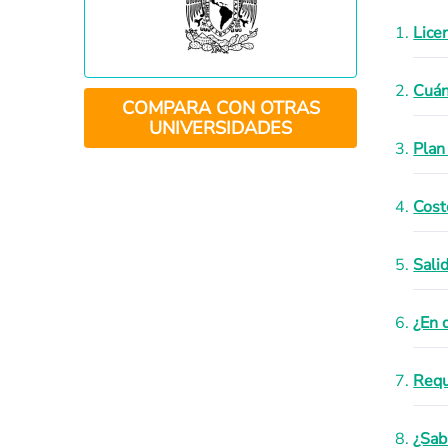
Lice
Cuán
COMPARA CON OTRAS
UNIVERSIDADES
Plan
Cost
Sali
¿En 
Requ
¿Sab