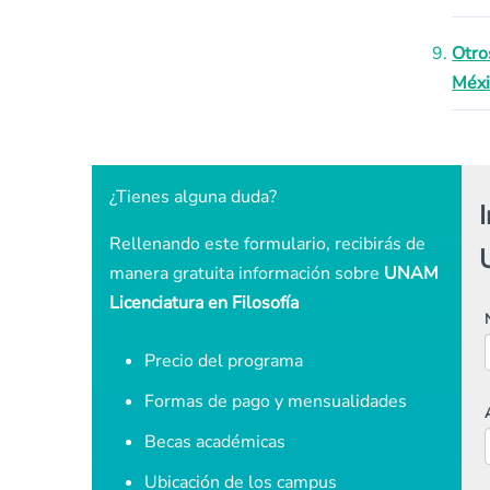
Otro
Méxi
¿Tienes alguna duda?
Rellenando este formulario, recibirás de
manera gratuita información sobre
UNAM
Licenciatura en Filosofía
Precio del programa
Formas de pago y mensualidades
Becas académicas
Ubicación de los campus