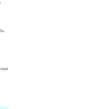
e
ía.
lidad