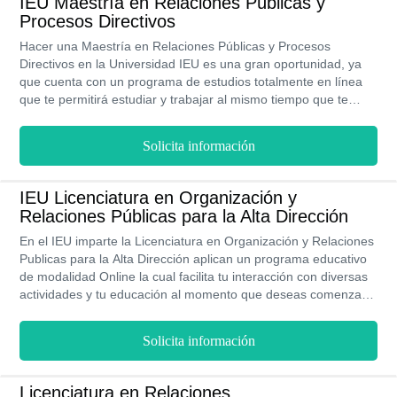
IEU Maestría en Relaciones Públicas y
Procesos Directivos
Hacer una Maestría en Relaciones Públicas y Procesos
Directivos en la Universidad IEU es una gran oportunidad, ya
que cuenta con un programa de estudios totalmente en línea
que te permitirá estudiar y trabajar al mismo tiempo que te
preparas para ejercer cargos de mayor responsabilidad y
remuneración. Si hay algo que destaca a la IEU es que cuenta
Solicita información
con un programa de becas y descuentos de hasta un 50% en
los costos de inscripción y colegiaturas.
IEU Licenciatura en Organización y
Relaciones Públicas para la Alta Dirección
En el IEU imparte la Licenciatura en Organización y Relaciones
Publicas para la Alta Dirección aplican un programa educativo
de modalidad Online la cual facilita tu interacción con diversas
actividades y tu educación al momento que deseas comenzar
tus clases virtuales. Sus precios son elevados, sin embargo, la
institución posee un sistema de becas educativas a los
Solicita información
estudiantes con promedios de 7.0., en adelante.
Licenciatura en Relaciones