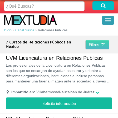
¿Qué
Buscas?
Toggl
naviga
Inicio
Canal cursos
Relaciones Públicas
7
Cursos de Relaciones Públicas en
Filtros
México
UVM Licenciatura en Relaciones Públicas
Los profesionales de la Licenciatura en Relaciones Públicas
son los que se encargan de ayudar, asesorar y orientar a
diferentes organizaciones, instituciones e incluso personas
para mantener una buena imagen ante la sociedad a través de
campañas publicitarias. Estudiando en la UVM desarrollarás
habilidades comunicativas y creativas para crear las mejores
Impartido en:
Villahermosa/Naucalpan de Juárez
estrategias en los proyectos de imágenes publicitarias. Esta es
una carrera que tiene una duración de 4 años y medio, y se
Solicita información
estudia de forma presencial en 4 campus de la UVM.