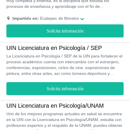
muy completa y extensa, es la disciplina que estudia los
procesos de enseñanza y aprendizaje con el fin de
comprenderlos y mejorarlos encargándose de analizar y
profundizar el aprendizaje. este diplomado tiene una gran
Impartido en:
Ecatepec de Morelos
ventaja gracias a la modalidad de estudio que te ofrece
ademas tendras la experiencia completa de disfrutar sus
Solicita información
campus e instalaciones desde aulas, áreas deportivas
bibliotecas entre muchas otras mas durante el periodo de
tiempo que tomara conseguir tu titulo en diplomado en
UIN Licenciatura en Psicología / SEP
psicología educativa.
La Licenciatura en Psicología / SEP de la UIN para fortalecer el
proceso académico cuenta con intercambio con el extranjero,
conferencias, exposiciones, ciclos de cine, exposiciones de
pintura, entre otras artes, así como torneos deportivos y
convivencias universitarias, su proceso de inscripciones está
abierto todo el año, puedes obtener becas durante los 3 años
Solicita información
que dura la carrera, y al ser una modalidad presencial sus
clases son prácticas y este programa cuenta con validez oficial
RVOE.
UIN Licenciatura en Psicología/UNAM
Uno de los mejores programas actuales en salud se encuentra
en la UIN con la Licenciatura en Psicología/UNAM, estudia con
profesores expertos y el respaldo de la UNAM, puedes obtener