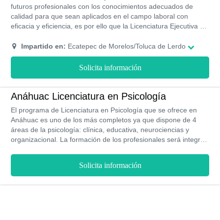
futuros profesionales con los conocimientos adecuados de
calidad para que sean aplicados en el campo laboral con
eficacia y eficiencia, es por ello que la Licenciatura Ejecutiva en
Psicología, busca formar a aquellos jóvenes con la capacidad
de generar estrategias y herramientas que mejoren el
Impartido en:
Ecatepec de Morelos/Toluca de Lerdo
comportamiento humano en la sociedad a nivel cultural y de
manera global, siendo la mejora del individuo lo que se busca.
Solicita información
Anáhuac Licenciatura en Psicología
El programa de Licenciatura en Psicología que se ofrece en
Anáhuac es uno de los más completos ya que dispone de 4
áreas de la psicología: clínica, educativa, neurociencias y
organizacional. La formación de los profesionales será integral
y la carrera se puede estudiar por completo en 4 años (8
semestres) por diferentes modalidades: En línea y Presencial.
Solicita información