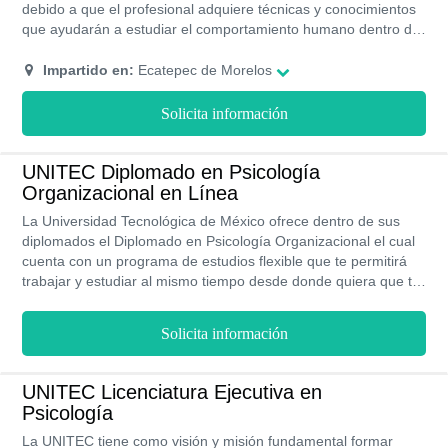
debido a que el profesional adquiere técnicas y conocimientos
que ayudarán a estudiar el comportamiento humano dentro del
trabajo y a crear herramientas y programas para mejorar y
adaptar las interacciones laborales a los tiempos actuales. Este
Impartido en:
Ecatepec de Morelos
diplomado cuenta con tres asignaturas específicas para un
buen desarrollo de habilidades.
Solicita información
UNITEC Diplomado en Psicología
Organizacional en Línea
La Universidad Tecnológica de México ofrece dentro de sus
diplomados el Diplomado en Psicología Organizacional el cual
cuenta con un programa de estudios flexible que te permitirá
trabajar y estudiar al mismo tiempo desde donde quiera que te
encuentres sin contratiempos. Asimismo, todos sus programas
de estudios cuentan con Reconocimiento Validez Oficial de
Solicita información
Estudios y acreditación de la SEP.
UNITEC Licenciatura Ejecutiva en
Psicología
La UNITEC tiene como visión y misión fundamental formar