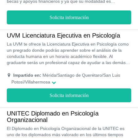
becas y apoyos financieros y ya que su modalidad es
presencial puedes realizar intercambios estudiantiles en los 4
años de la carrera, también realizar prácticas profesionales que
Solicita información
te aportaran experiencia para tu campo laboral.
UVM Licenciatura Ejecutiva en Psicología
La UVM te ofrece la Licenciatura Ejecutiva en Psicología como
un pregrado donde podrás aprender sobre el análisis de la
conducta humana en un horario académico flexible. Al
graduarte serás un profesional capaz de ayudar a las demás
personas a mejorar su salud mental y de buscar el bienestar
social. Esta licenciatura se imparte de forma presencial y tiene
Impartido en:
Mérida/Santiago de Querétaro/San Luis
una duración de tres años debido a que su plan de estudio está
Potosí/Villahermosa
compuesto de 9 cuatrimestres.
Solicita información
UNITEC Diplomado en Psicología
Organizacional
El Diplomado en Psicología Organizacional de la UNITEC es
uno de los diplomados más valorado en los últimos tiempos