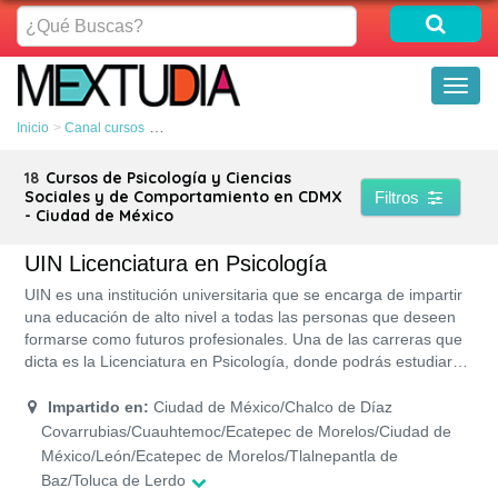
¿Qué
Buscas?
Toggl
naviga
Inicio
Canal cursos
Psicología y Ciencias Sociales y de Comportamiento
18
Cursos de Psicología y Ciencias
Sociales y de Comportamiento en CDMX
Filtros
- Ciudad de México
UIN Licenciatura en Psicología
UIN es una institución universitaria que se encarga de impartir
una educación de alto nivel a todas las personas que deseen
formarse como futuros profesionales. Una de las carreras que
dicta es la Licenciatura en Psicología, donde podrás estudiar
en cualquiera de los Campus de la UIN que la imparta, en
diversos turnos: Matutino, vespertino, nocturno sabatino y
Impartido en:
Ciudad de México/Chalco de Díaz
mixtos.
Covarrubias/Cuauhtemoc/Ecatepec de Morelos/Ciudad de
México/León/Ecatepec de Morelos/Tlalnepantla de
Baz/Toluca de Lerdo