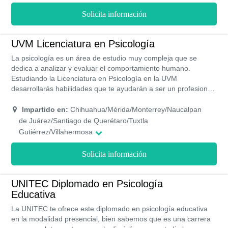
Solicita información
UVM Licenciatura en Psicología
La psicología es un área de estudio muy compleja que se
dedica a analizar y evaluar el comportamiento humano.
Estudiando la Licenciatura en Psicología en la UVM
desarrollarás habilidades que te ayudarán a ser un profesional
reconocido capaz de promover la salud mental. Esta es una
carrera con un plan de estudio semestral compuesto de 59
Impartido en:
Chihuahua/Mérida/Monterrey/Naucalpan
asignaturas, se imparte de forma presencial y tiene una
de Juárez/Santiago de Querétaro/Tuxtla
duración de 4 años y medio.
Gutiérrez/Villahermosa
Solicita información
UNITEC Diplomado en Psicología
Educativa
La UNITEC te ofrece este diplomado en psicología educativa
en la modalidad presencial, bien sabemos que es una carrera