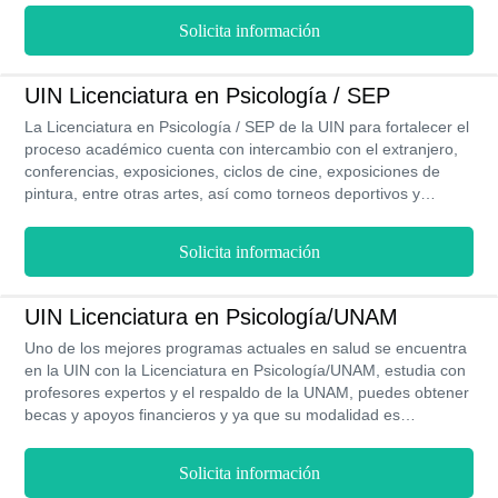
Solicita información
UIN Licenciatura en Psicología / SEP
La Licenciatura en Psicología / SEP de la UIN para fortalecer el
proceso académico cuenta con intercambio con el extranjero,
conferencias, exposiciones, ciclos de cine, exposiciones de
pintura, entre otras artes, así como torneos deportivos y
convivencias universitarias, su proceso de inscripciones está
abierto todo el año, puedes obtener becas durante los 3 años
Solicita información
que dura la carrera, y al ser una modalidad presencial sus
clases son prácticas y este programa cuenta con validez oficial
RVOE.
UIN Licenciatura en Psicología/UNAM
Uno de los mejores programas actuales en salud se encuentra
en la UIN con la Licenciatura en Psicología/UNAM, estudia con
profesores expertos y el respaldo de la UNAM, puedes obtener
becas y apoyos financieros y ya que su modalidad es
presencial puedes realizar intercambios estudiantiles en los 4
años de la carrera, también realizar prácticas profesionales que
Solicita información
te aportaran experiencia para tu campo laboral.