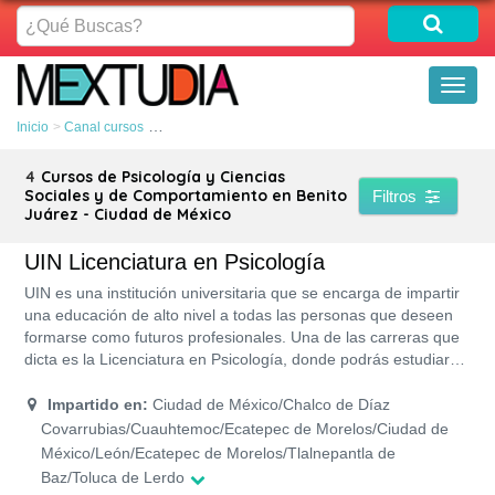
¿Qué
Buscas?
Toggl
naviga
Inicio
Canal cursos
Psicología y Ciencias Sociales y de Comportamiento
4
Cursos de Psicología y Ciencias
Sociales y de Comportamiento en Benito
Filtros
Juárez - Ciudad de México
UIN Licenciatura en Psicología
UIN es una institución universitaria que se encarga de impartir
una educación de alto nivel a todas las personas que deseen
formarse como futuros profesionales. Una de las carreras que
dicta es la Licenciatura en Psicología, donde podrás estudiar
en cualquiera de los Campus de la UIN que la imparta, en
diversos turnos: Matutino, vespertino, nocturno sabatino y
Impartido en:
Ciudad de México/Chalco de Díaz
mixtos.
Covarrubias/Cuauhtemoc/Ecatepec de Morelos/Ciudad de
México/León/Ecatepec de Morelos/Tlalnepantla de
Baz/Toluca de Lerdo