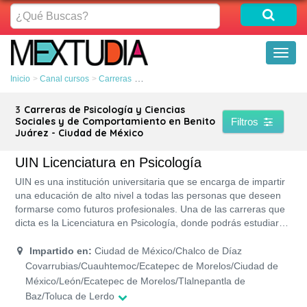
¿Qué
Buscas?
Toggl
naviga
Inicio
Canal cursos
Carreras
Psicología y Ciencias Sociales y de Compor
3
Carreras de Psicología y Ciencias
Sociales y de Comportamiento en Benito
Filtros
Juárez - Ciudad de México
UIN Licenciatura en Psicología
UIN es una institución universitaria que se encarga de impartir
una educación de alto nivel a todas las personas que deseen
formarse como futuros profesionales. Una de las carreras que
dicta es la Licenciatura en Psicología, donde podrás estudiar
en cualquiera de los Campus de la UIN que la imparta, en
diversos turnos: Matutino, vespertino, nocturno sabatino y
Impartido en:
Ciudad de México/Chalco de Díaz
mixtos.
Covarrubias/Cuauhtemoc/Ecatepec de Morelos/Ciudad de
México/León/Ecatepec de Morelos/Tlalnepantla de
Baz/Toluca de Lerdo