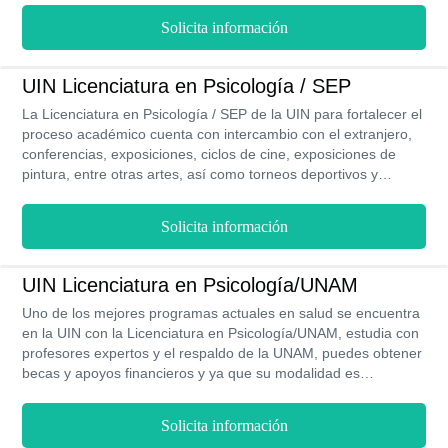
Solicita información
UIN Licenciatura en Psicología / SEP
La Licenciatura en Psicología / SEP de la UIN para fortalecer el
proceso académico cuenta con intercambio con el extranjero,
conferencias, exposiciones, ciclos de cine, exposiciones de
pintura, entre otras artes, así como torneos deportivos y
convivencias universitarias, su proceso de inscripciones está
abierto todo el año, puedes obtener becas durante los 3 años
Solicita información
que dura la carrera, y al ser una modalidad presencial sus
clases son prácticas y este programa cuenta con validez oficial
RVOE.
UIN Licenciatura en Psicología/UNAM
Uno de los mejores programas actuales en salud se encuentra
en la UIN con la Licenciatura en Psicología/UNAM, estudia con
profesores expertos y el respaldo de la UNAM, puedes obtener
becas y apoyos financieros y ya que su modalidad es
presencial puedes realizar intercambios estudiantiles en los 4
años de la carrera, también realizar prácticas profesionales que
Solicita información
te aportaran experiencia para tu campo laboral.