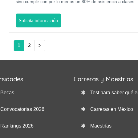
sino cumplir con por lo menos un 80% de asistencia a clases.
Solicita información
1
2
>
rsidades
Carreras y Maestrías
Becas
Test para saber qué e
Convocatorias 2026
Carreras en México
Rankings 2026
Maestrías