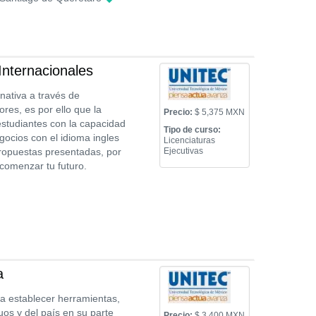
Internacionales
nativa a través de
ores, es por ello que la
Precio:
$ 5,375 MXN
estudiantes con la capacidad
Tipo de curso:
gocios con el idioma ingles
Licenciaturas
propuestas presentadas, por
Ejecutivas
comenzar tu futuro.
a
 a establecer herramientas,
uos y del país en su parte
Precio:
$ 3,400 MXN