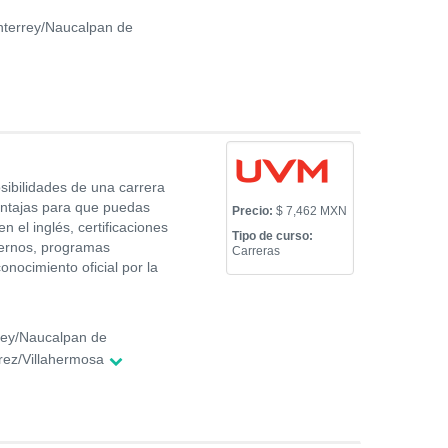
nterrey/Naucalpan de
osibilidades de una carrera
ventajas para que puedas
Precio:
$ 7,462 MXN
n el inglés, certificaciones
Tipo de curso:
dernos, programas
Carreras
nocimiento oficial por la
ey/Naucalpan de
rez/Villahermosa