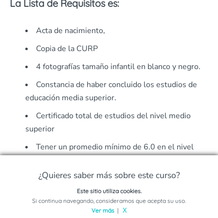
La Lista de Requisitos es:
Acta de nacimiento,
Copia de la CURP
4 fotografías tamaño infantil en blanco y negro.
Constancia de haber concluido los estudios de
educación media superior.
Certificado total de estudios del nivel medio
superior
Tener un promedio mínimo de 6.0 en el nivel
educativo.
¿Quieres saber más sobre este curso?
Los estudios realizados en el extranjero deberán
estar legalizados o apostillados en el país de origen.
Este sitio utiliza cookies.
Solicita información sobre este programa
Si continua navegando, consideramos que acepta su uso.
Ver más
|
X