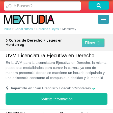
¿Qué
Buscas?
Toggl
naviga
Inicio
Canal cursos
Derecho / Leyes
Monterrey
6
Cursos de Derecho / Leyes en
Filtros
Monterrey
UVM Licenciatura Ejecutiva en Derecho
En la UVM para la Licenciatura Ejecutiva en Derecho, la misma
posee dos modalidades para cursar la carrera ya sea de
manera presencial donde se mantiene un horario estipulado y
una asistencia constante al campus que decidas y la modalidad
en línea donde se mantiene a través de la plataforma web de la
universidad donde tendrás 100% las asignaciones de forma
Impartido en:
San Francisco Coacalco/Monterrey
virtual, ambas modalidades tendrán una duración de 3 años
divididos en cuatrimestres para poder titularte,. con
Solicita información
reconocimiento internacional y doble titulación; con los
conocimientos para litigar de manera adecuada y vision para