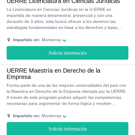
modificar y implementar nuevas leyes.
UERRE Licenciatura en Ciencias Jurídicas
La Licenciatura en Ciencias Jurídicas en la U-ERRE es
impartida de manera tetramestral, presencial y con una
duración de 3 años, esta busca ofrecer a los alumnos las
estrategias fundamentales en base a los derechos y leyes,
además, cuenta con una enseñanza con enfoque ético el cual
se desarrolla a través de herramientas teóricas, prácticas y
Impartido en:
Monterrey
científicas para la mejor formación del alumno.
Solicita información
UERRE Maestría en Derecho de la
Empresa
Forma parte de una de las mejores universidades del país con
la Maestría en Derecho de la Empresa ofertada por la UERRE.
A través de este posgrado podrás adquirir las competencias
necesarias para argumentar de forma lógica y resolver
conflictos laborales en entornes empresariales, con un énfasis
en el trabajo práctico y multidisciplinario.
Impartido en:
Monterrey
Solicita información