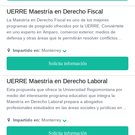
UERRE Maestría en Derecho Fiscal
La Maestría en Derecho Fiscal es uno de los mejores
programas de posgrado ofrecidos por la UERRE. Conviértete
en uno experto en Amparo, comercio exterior, medios de
defensa y otras áreas que te permitirán resolver conflictos
legales en derecho fiscal, trabajando de la mano con un equipo
multidisciplinario de expertos con una extensa trayectoria en
Impartido en:
Monterrey
esta casa de estudio.
Solicita información
UERRE Maestría en Derecho Laboral
Esta propuesta que ofrece la Universidad Regiomontana por
medio del interesante programa educativo que integra la
Maestría en Derecho Laboral prepara a abogados
profesionales estudiados en las áreas sociales y jurídicas en
pro de la resolución de conflictos laborales. Para llevar a cabo
las capacitaciones, la UERRE cuenta con espacios que
Impartido en:
Monterrey
promueven el dinamismo de sus estudiantes y profesionales
del área que dotarán a los profesionales de habilidades para
Solicita información