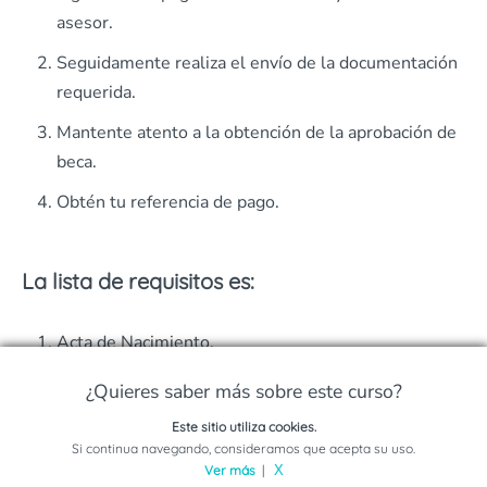
asesor.
Seguidamente realiza el envío de la documentación
requerida.
Mantente atento a la obtención de la aprobación de
beca.
Obtén tu referencia de pago.
La lista de requisitos es:
Acta de Nacimiento.
Certificado Total o Parcial de Estudios de
¿Quieres saber más sobre este curso?
Bachillerato.
Este sitio utiliza cookies.
Solicita información sobre este programa
Si continua navegando, consideramos que acepta su uso.
Comprobante del Periodo en que Cursaste tu
Ver más
|
X
bachillerato.