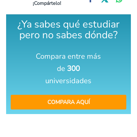
¡Compártelo!
¿Ya sabes qué estudiar
pero no sabes dónde?
Compara entre más
de
300
universidades
COMPARA AQUÍ