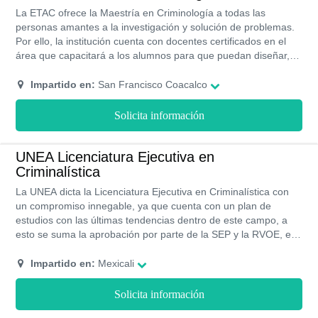
La ETAC ofrece la Maestría en Criminología a todas las
personas amantes a la investigación y solución de problemas.
Por ello, la institución cuenta con docentes certificados en el
área que capacitará a los alumnos para que puedan diseñar,
instrumentar y ejecutar planes y programas para el tratamiento
de personas involucradas en hechos delictivos. Además cuenta
Impartido en:
San Francisco Coacalco
con instalaciones de vanguardia y ofrece descuento sobre el
costo de las colegiaturas.
Solicita información
UNEA Licenciatura Ejecutiva en
Criminalística
La UNEA dicta la Licenciatura Ejecutiva en Criminalística con
un compromiso innegable, ya que cuenta con un plan de
estudios con las últimas tendencias dentro de este campo, a
esto se suma la aprobación por parte de la SEP y la RVOE, es
una ventana abierta para tu formación profesional bajo una
modalidad semipresencial. Tras el cumplimiento con los
Impartido en:
Mexicali
cuatrimestres, puedes contar con la culminación de estos
estudios para velar por tu futuro al poner en práctica estos
Solicita información
conocimientos, aprovechando la reputación académica que