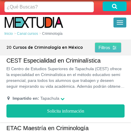
¿Qué
Buscas?
Toggl
naviga
Inicio
Canal cursos
Criminología
20
Cursos de Criminología en México
Filtros
CEST Especialidad en Criminalística
El Centro de Estudios Superiores de Tapachula (CEST) ofrece
la especialidad en Criminalística en el método educativo semi
presencial, para todos los alumnos que trabajen y deseen
seguir mejorando su vida académica. Además podrán obtener
una beca de hasta 20% aplicado en tu colegiatura.
Impartido en:
Tapachula
Solicita información
ETAC Maestría en Criminología