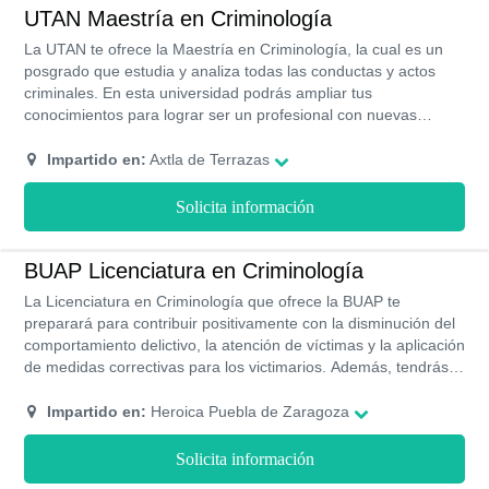
conductas atípicas, delictivas o antisociales; esta profesión es
UTAN Maestría en Criminología
tu destino! En la ETC bajo la modalidad ejecutiva se te ofrece
La UTAN te ofrece la Maestría en Criminología, la cual es un
esta carrera, para que puedas obtener tu título muy
posgrado que estudia y analiza todas las conductas y actos
rápidamente y sin abandonar tus actividades habituales.
criminales. En esta universidad podrás ampliar tus
conocimientos para lograr ser un profesional con nuevas
experiencias laborales. Con esta maestría podrás participar en
la mejora de la sociedad. Este programa se estudia bajo la
Impartido en:
Axtla de Terrazas
modalidad semipresencial y su plan de estudio está compuesto
por cinco cuatrimestres.
Solicita información
BUAP Licenciatura en Criminología
La Licenciatura en Criminología que ofrece la BUAP te
preparará para contribuir positivamente con la disminución del
comportamiento delictivo, la atención de víctimas y la aplicación
de medidas correctivas para los victimarios. Además, tendrás
un enfoque humanista que impregnará el desarrollo de
programas para transformar las comunidades y hacerlas más
Impartido en:
Heroica Puebla de Zaragoza
solidarias y pacíficas.
Solicita información