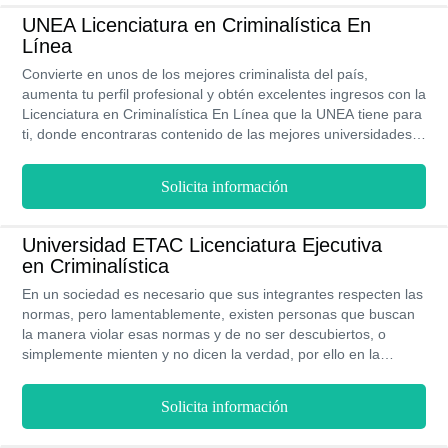
genera la UNEA y te impulsa el camino laboral
UNEA Licenciatura en Criminalística En
Línea
Convierte en unos de los mejores criminalista del país,
aumenta tu perfil profesional y obtén excelentes ingresos con la
Licenciatura en Criminalística En Línea que la UNEA tiene para
ti, donde encontraras contenido de las mejores universidades
del mundo, podrás poner en práctica los conocimientos que
vas adquiriendo mediante la simulación de situaciones reales,
Solicita información
lo cual realizaras en el tiempo que tengas disponible ya que
esta modalidad se ajusta a tus necesidades para que no
interfieran tus estudios con el resto de tus actividades, en la
Universidad ETAC Licenciatura Ejecutiva
UNEA contaras con el apoyo de tutores y el respaldo de validez
en Criminalística
para tus estudios emitidos por la SEP.
En un sociedad es necesario que sus integrantes respecten las
normas, pero lamentablemente, existen personas que buscan
la manera violar esas normas y de no ser descubiertos, o
simplemente mienten y no dicen la verdad, por ello en la
Licenciatura Ejecutiva en Criminalística, se busca la verdad
jurídico científica, mediante el minucioso análisis de hechos e
Solicita información
indicios. Si te atrae el Derecho, tienes capacidad de
observación, percepción y análisis, te apasiona el estudio de