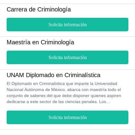
Carrera de Criminología
Solicita información
Maestría en Criminología
Solicita información
UNAM Diplomado en Criminalística
El Diplomado en Criminalística que imparte la Universidad
Nacional Autónoma de México, abarca con maestría todo el
conjunto de saberes del que debe disponer quienes aspiren
dedicarse a este sector de las ciencias penales. Los
conocimientos transmitidos por un cuerpo docente
especializado otorgan las facultades para encontrar la verdad
Solicita información
tras cada hecho delictivo y de esta forma contar con la certeza
de que se impartirá justicia de un modo pertinente. Se
proporcionan las técnicas para saber detectar los elementos