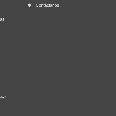
Contáctanos
das
idad