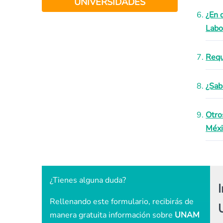
UNIVERSIDADES
¿En 
Labo
Requ
¿Sab
Otro
Méxi
¿Tienes alguna duda?
Rellenando este formulario, recibirás de
manera gratuita información sobre
UNAM