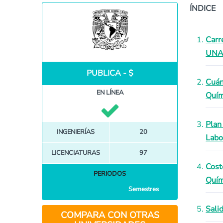
ÍNDICE
Carr
UN
PUBLICA - $
Cuán
EN LÍNEA
Quím
Plan
INGENIERÍAS
20
Labo
LICENCIATURAS
97
Cost
PERIODOS
Quím
Semestres
Sali
COMPARA CON OTRAS