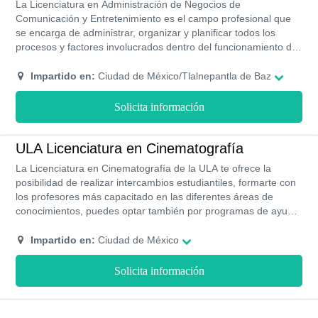
La Licenciatura en Administración de Negocios de
Comunicación y Entretenimiento es el campo profesional que
se encarga de administrar, organizar y planificar todos los
procesos y factores involucrados dentro del funcionamiento de
la industria del entretenimiento. En la ULA te formarán para
que seas un profesional con habilidades innovadoras capaz de
Impartido en:
Ciudad de México/Tlalnepantla de Baz
llevar una buena gestión de este tipo de negocios, así como
diseñar proyectos que involucren al entretenimiento con el
Solicita información
avance de la sociedad. Actualmente esta licenciatura se
imparte en la ULA bajo la modalidad presencial y tiene una
duración de 3 años aproximadamente.
ULA Licenciatura en Cinematografía
La Licenciatura en Cinematografía de la ULA te ofrece la
posibilidad de realizar intercambios estudiantiles, formarte con
los profesores más capacitado en las diferentes áreas de
conocimientos, puedes optar también por programas de ayuda
financiera, revalidación de materias para que no pierdas
tiempo. La universidad cuenta con acreditación lisa y llana
Impartido en:
Ciudad de México
emitida por la SEP.
Solicita información