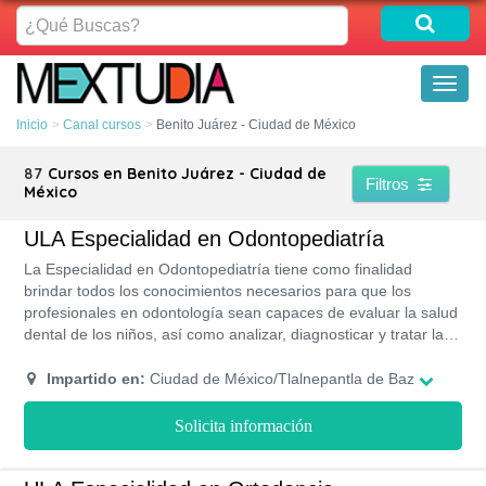
¿Qué
Buscas?
Toggl
naviga
Inicio
Canal cursos
Benito Juárez - Ciudad de México
87
Cursos en Benito Juárez - Ciudad de
Filtros
México
ULA Especialidad en Odontopediatría
La Especialidad en Odontopediatría tiene como finalidad
brindar todos los conocimientos necesarios para que los
profesionales en odontología sean capaces de evaluar la salud
dental de los niños, así como analizar, diagnosticar y tratar las
diferentes alteraciones que puedan surgir en las estructuras de
la dentadura. La Universidad Latinoamericana imparte esta
Impartido en:
Ciudad de México/Tlalnepantla de Baz
especialidad bajo la modalidad presencial para que los
estudiantes realicen todas las prácticas de laboratorio
Solicita información
requeridas. Esta especialidad tiene una duración aproximada
de 2 años.