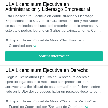
ULA Licenciatura Ejecutiva en
Administración y Liderazgo Empresarial
Esta Licenciatura Ejecutiva en Administración y Liderazgo
Empresarial en la ULA; te formará como un líder y motivador
de tus empleados en busca del crecimiento de la empresa, y
este título podrás lograrlo en 3 años aproximadamente. Con
una modalidad de estudios flexible que te permitirá estudiar
tanto presencial como online. Además, tendrás planes de
Impartido en:
Ciudad de México/San Francisco
financiamientos para que los costos no sean un impedimento
Coacalco/León
en la realización de tus estudios.
Solicita información
ULA Licenciatura Ejecutiva en Derecho
Elegir la Licenciatura Ejecutiva en Derecho, te acerca al
ejercicio legal desde la modalidad semipresencial, para
aprovechar la flexibilidad de esta formación profesional, sobre
todo en la ULA donde puedes hallar un respaldo docente de
calidad, costos y becas de gran oportunidad.
Impartido en:
Ciudad de México/Ciudad de México/San
Francisco Coacalco/León/Santiago de Querétaro