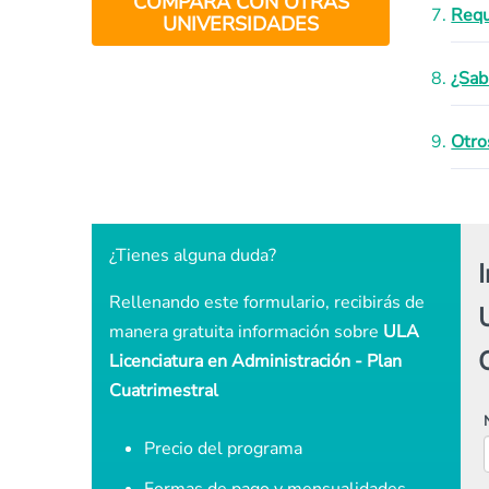
COMPARA CON OTRAS
Requ
UNIVERSIDADES
¿Sab
Otro
¿Tienes alguna duda?
Rellenando este formulario, recibirás de
manera gratuita información sobre
ULA
Licenciatura en Administración - Plan
Cuatrimestral
Precio del programa