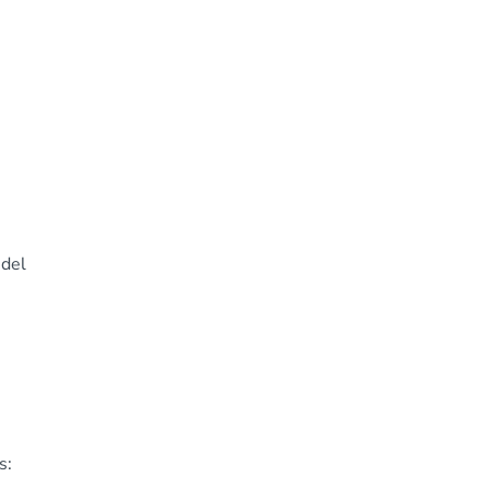
 del
s: