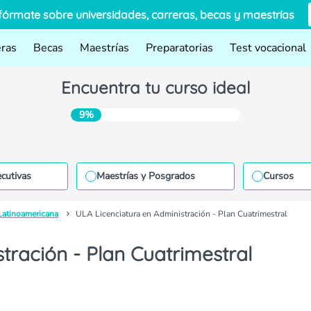
fórmate sobre universidades, carreras, becas y maestrías
eras
Becas
Maestrías
Preparatorias
Test vocacional
Encuentra tu curso ideal
9%
ecutivas
Maestrías y Posgrados
Cursos
Latinoamericana
ULA Licenciatura en Administración - Plan Cuatrimestral
tración - Plan Cuatrimestral