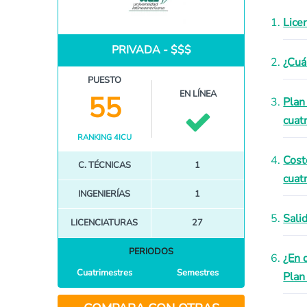
Lice
PRIVADA - $$$
¿Cuá
PUESTO
EN LÍNEA
55
Plan
cuat
RANKING 4ICU
Cost
C. TÉCNICAS
1
cuat
INGENIERÍAS
1
Sali
LICENCIATURAS
27
PERIODOS
¿En 
Cuatrimestres
Semestres
Plan