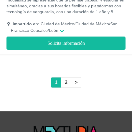
modalidad semipresencial que te permite trabajar y estudiar en
simultáneo, gracias a sus horarios flexibles y plataformas con
tecnología de vanguardia, con una duración de 1 año y 8
meses, divididos en 5 cuatrimestres, donde tendrás la
posibilidad a través de tus herramientas, habilidades y
Impartido en:
Ciudad de México/Ciudad de México/San
destrezas reformar leyes y aplicarlas de manera idónea para la
Francisco Coacalco/León
sociedad y en pro de la mejora del país.
Solicita información
1
2
>