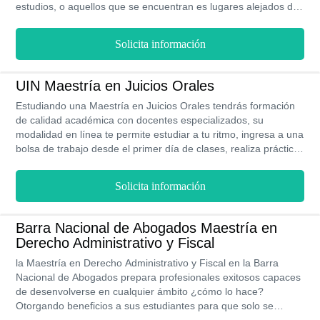
estudios, o aquellos que se encuentran es lugares alejados de
las instalaciones de la universidad, si no cuentas con empleo
también puede acceder a la bolsa de trabajo y obtener becas
Solicita información
para disminuir el monto de las colegiaturas, tus profesores son
de la más reconocida formación academia y tu educación a lo
largo de los 5 cuatrimestres que cursarás contará con validez
UIN Maestría en Juicios Orales
oficial por la SEP.
Estudiando una Maestría en Juicios Orales tendrás formación
de calidad académica con docentes especializados, su
modalidad en línea te permite estudiar a tu ritmo, ingresa a una
bolsa de trabajo desde el primer día de clases, realiza prácticas
profesionales para poner a prueba tus conocimientos, becas a
lo largo de los 5 cuatrimestres que dura la carrera, también
Solicita información
podrás revalidar tus materias sin costo adicional.
Barra Nacional de Abogados Maestría en
Derecho Administrativo y Fiscal
la Maestría en Derecho Administrativo y Fiscal en la Barra
Nacional de Abogados prepara profesionales exitosos capaces
de desenvolverse en cualquier ámbito ¿cómo lo hace?
Otorgando beneficios a sus estudiantes para que solo se