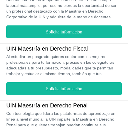
laboral más amplio, por eso no pierdas la oportunidad de ser
un profesional destacado con la Maestría en Derecho
Corporativo de la UIN y adquiere de la mano de docentes
reconocidos por su experiencia los conocimientos que te
permitirán sobresalir, Que las colegiaturas tampoco se
Solicita información
conviertan en una preocupación porque siempre contaras con
el apoyo económico de la universidad a lo largo del año y ocho
meses que dura la carrera y la comodidad de estudiar en línea
UIN Maestría en Derecho Fiscal
diseñando tu propio horario avanzando en tu aprendizaje al
Al estudiar un posgrado quieres contar con los mejores
ritmo que tú decidas.
profesionales para tu formación, precios en las colegiaturas
adecuadas a tu presupuesto, modalidades que te permitan
trabajar y estudiar al mismo tiempo, también que tus
programas en línea tengan la misma validez oficial que los
presenciales y por supuesto contar con el acompañamiento
Solicita información
necesario para obtener un excelente empleo, si quieres esto y
más es momento de que estudies la Maestría en Derecho
Fiscal de la UIN donde podrás obtener tu título en tan solo un
UIN Maestría en Derecho Penal
año y ocho meses y con distintas opciones para titularte.
Con tecnología que lidera las plataformas de aprendizaje en
línea a nivel mundial la UIN imparte la Maestría en Derecho
Penal para que quienes trabajan puedan continuar sus