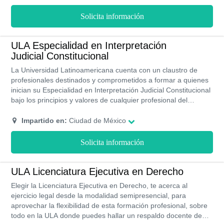
preocupen por estudiar, por ejemplo, precios accesibles,
oportunidad de trabajar mientras estudias, la ventaja de
Solicita información
algunos cursos gratuitos como el de inglés, horarios cómodos
para que no interfieras con el resto de tus actividades y el
respaldo de una institución con trayectoria.
ULA Especialidad en Interpretación
Judicial Constitucional
La Universidad Latinoamericana cuenta con un claustro de
profesionales destinados y comprometidos a formar a quienes
inician su Especialidad en Interpretación Judicial Constitucional
bajo los principios y valores de cualquier profesional del
Derecho, sus instalaciones y los diversos programas de ayuda,
así como académicos han sido diseñados para que el
Impartido en:
Ciudad de México
estudiante tenga una experiencia universitaria que solo podrá
encontrar en la ULA.
Solicita información
ULA Licenciatura Ejecutiva en Derecho
Elegir la Licenciatura Ejecutiva en Derecho, te acerca al
ejercicio legal desde la modalidad semipresencial, para
aprovechar la flexibilidad de esta formación profesional, sobre
todo en la ULA donde puedes hallar un respaldo docente de