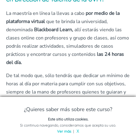
La maestría en línea la llevas a cabo
por medio de la
plataforma virtual
que te brinda la universidad,
denominada
Blackboard Learn,
allí estarás viendo las
clases online con profesores y grupo de clases, así como
podrás realizar actividades, simuladores de casos
prácticos y encontrar cursos y contenidos
las 24 horas
del día.
De tal modo que, sólo tendrás que dedicar un mínimo de
horas al día por materia para cumplir con sus objetivos,
siempre de la mano de profesores quienes te guiaran y
resolverán todas tus dudas.
¿Quieres saber más sobre este curso?
Finalmente,
el proceso de aprendizaje es gradual
por lo
Este sitio utiliza cookies.
que irás aprendiendo a medida que cumplas con el plan
Solicita información sobre este programa
Si continua navegando, consideramos que acepta su uso.
de estudios y sus áreas de conocimiento.
Ver más
|
X