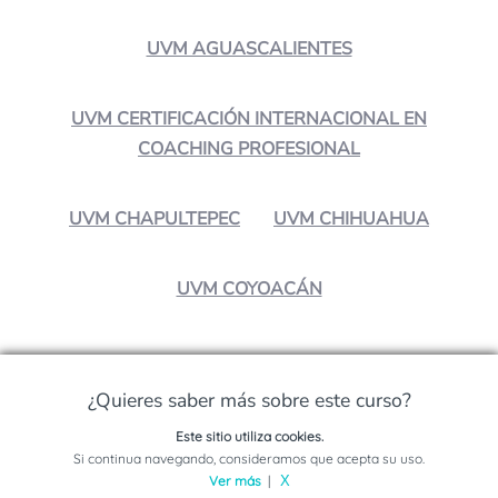
UVM AGUASCALIENTES
UVM CERTIFICACIÓN INTERNACIONAL EN
COACHING PROFESIONAL
UVM CHAPULTEPEC
UVM CHIHUAHUA
UVM COYOACÁN
¿Crees que es interesante?
¿Quieres saber más sobre este curso?
¡Compártelo!
Este sitio utiliza cookies.
Solicita información sobre este programa
Si continua navegando, consideramos que acepta su uso.
Ver más
|
X