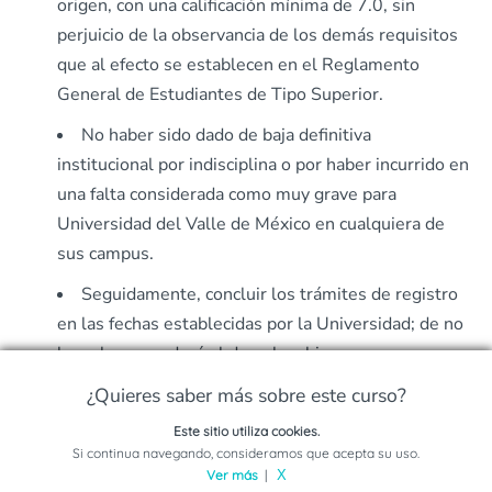
origen, con una calificación mínima de 7.0, sin
perjuicio de la observancia de los demás requisitos
que al efecto se establecen en el Reglamento
General de Estudiantes de Tipo Superior.
No haber sido dado de baja definitiva
institucional por indisciplina o por haber incurrido en
una falta considerada como muy grave para
Universidad del Valle de México en cualquiera de
sus campus.
Seguidamente, concluir los trámites de registro
en las fechas establecidas por la Universidad; de no
hacerlo se perderá el derecho al ingreso,
entendiéndose como renuncia a la inscripción.
¿Quieres saber más sobre este curso?
Cumplir con los demás requisitos académicos y
Este sitio utiliza cookies.
administrativos indicados en los instructivos,
Solicita información sobre este programa
Si continua navegando, consideramos que acepta su uso.
Ver más
|
X
boletines o demás medios informativos que