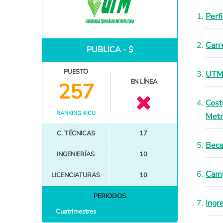
Perf
Carr
PUBLICA - $
PUESTO
UTM/
EN LÍNEA
257
Cost
RANKING 4ICU
Metr
C. TÉCNICAS
17
Beca
INGENIERÍAS
10
Camp
LICENCIATURAS
10
PERIODOS
Ingr
Cuatrimestres