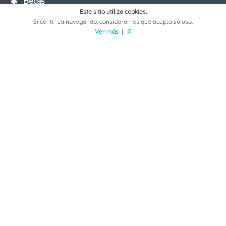
Becas
Este sitio utiliza cookies.
Si continua navegando, consideramos que acepta su uso.
Convocatorias 2026
Ver más
|
X
Rankings 2026
Universidades en México
Universidades en Línea
Universidades en tu Ciudad
Universidades en tu Estado
Carreras y Maestrías