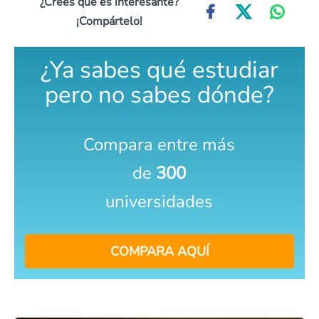
¿Crees que es interesante?
¡Compártelo!
¿Ya sabes qué estudiar
pero no sabes dónde?
Compara entre más
de
300
universidades
COMPARA AQUÍ