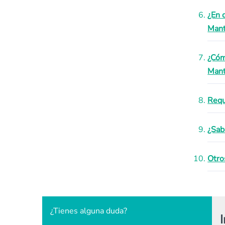
¿En 
Mant
¿Cóm
Mant
Requ
¿Sab
Otro
¿Tienes alguna duda?