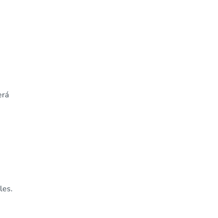
erá
les.