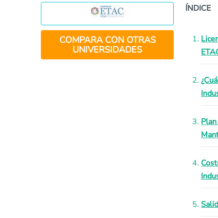
ÍNDICE
Lice
COMPARA CON OTRAS
UNIVERSIDADES
ETA
¿Cuá
Indus
Plan
Mant
Cost
Indu
Sali