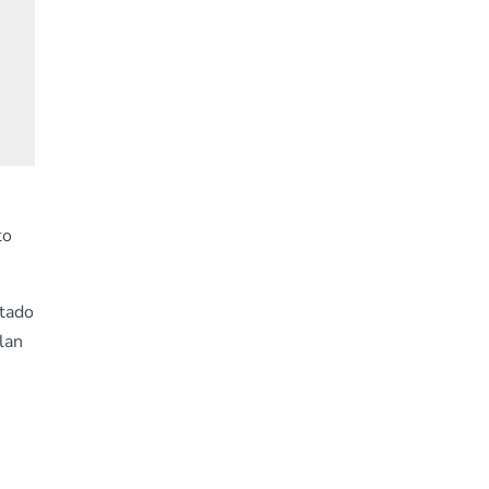
to
ctado
lan