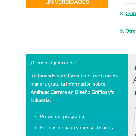
UNIVERSIDADES
¿Sab
Otro
¿Tienes alguna duda?
Rellenando este formulario, recibirás de
manera gratuita información sobre
I
Anáhuac Carrera en Diseño Gráfico y/o
Industrial
Precio del programa
Formas de pago y mensualidades