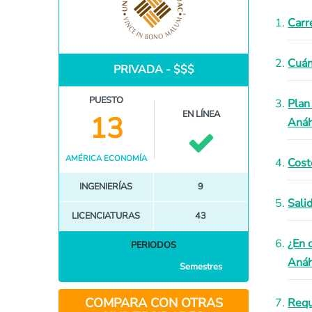
Carr
Cuán
PRIVADA - $$$
PUESTO
Plan
EN LÍNEA
13
Aná
AMÉRICA ECONOMÍA
Cost
INGENIERÍAS
9
Sali
LICENCIATURAS
43
¿En 
PERIODOS
Anáh
Semestres
COMPARA CON OTRAS
Requ