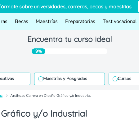
fórmate sobre universidades, carreras, becas y maestrías
eras
Becas
Maestrías
Preparatorias
Test vocacional
Encuentra tu curso ideal
9%
ecutivas
Maestrías y Posgrados
Cursos
ac
Anáhuac Carrera en Diseño Gráfico y/o Industrial
ráfico y/o Industrial