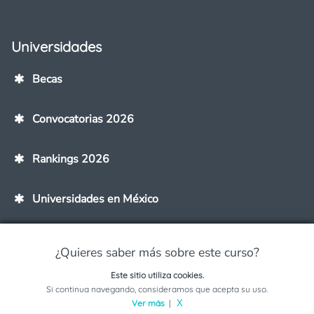
Universidades
Becas
Convocatorias 2026
Rankings 2026
Universidades en México
Universidades en Línea
¿Quieres saber más sobre este curso?
Este sitio utiliza cookies.
Universidades en tu Ciudad
Solicita información sobre este programa
Si continua navegando, consideramos que acepta su uso.
Ver más
|
X