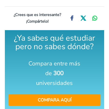
¿Crees que es interesante?
¡Compártelo!
¿Ya sabes qué estudiar
pero no sabes dónde?
Compara entre más
de
300
universidades
COMPARA AQUÍ