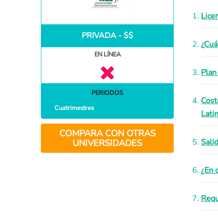
Lice
PRIVADA - $$
¿Cuá
EN LÍNEA
Plan
PERIODOS
Cost
Cuatrimestres
Lati
COMPARA CON OTRAS
Sali
UNIVERSIDADES
¿En 
Requ