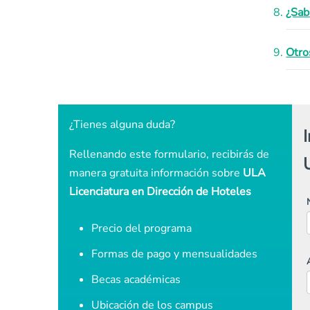
¿Sab
Otro
¿Tienes alguna duda?
Rellenando este formulario, recibirás de
manera gratuita información sobre
ULA
Licenciatura en Dirección de Hoteles
Precio del programa
Formas de pago y mensualidades
Becas académicas
Ubicación de los campus