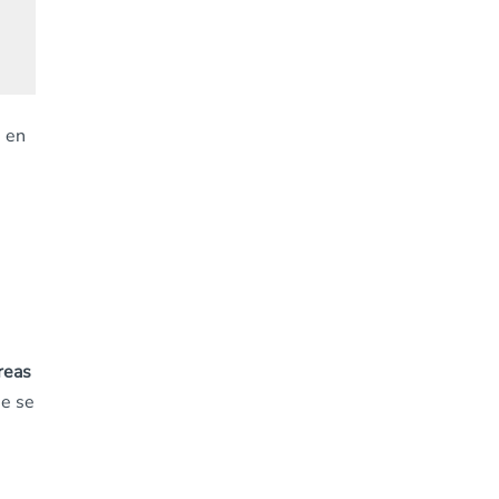
s en
áreas
ue se