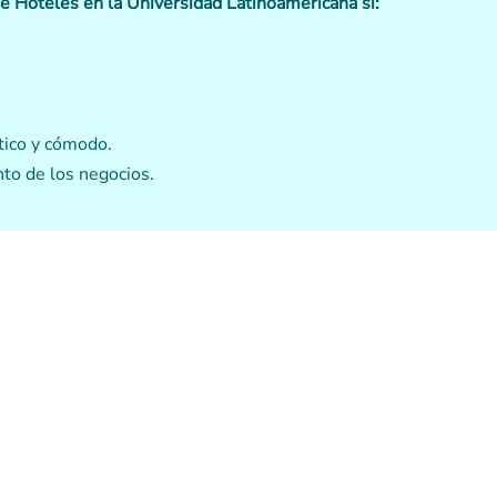
de Hoteles en la Universidad Latinoamericana si:
.
ctico y cómodo.
to de los negocios.