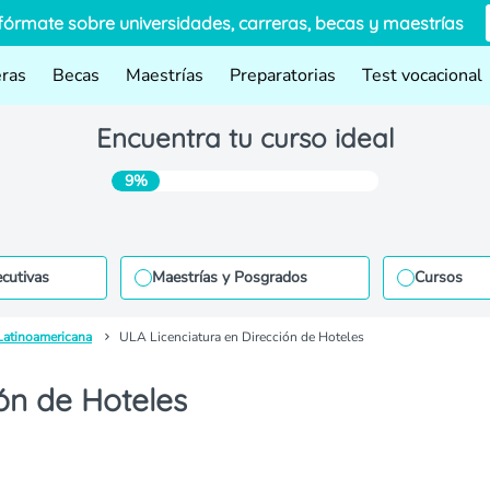
fórmate sobre universidades, carreras, becas y maestrías
eras
Becas
Maestrías
Preparatorias
Test vocacional
Encuentra tu curso ideal
9%
ecutivas
Maestrías y Posgrados
Cursos
Latinoamericana
ULA Licenciatura en Dirección de Hoteles
ón de Hoteles