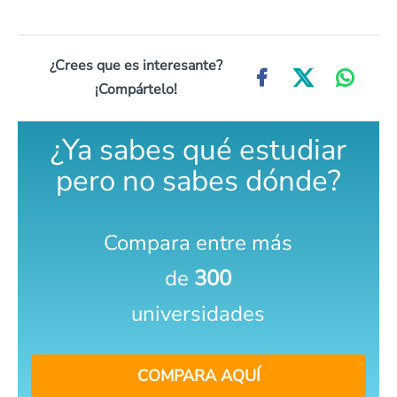
¿Crees que es interesante?
¡Compártelo!
¿Ya sabes qué estudiar
pero no sabes dónde?
Compara entre más
de
300
universidades
COMPARA AQUÍ