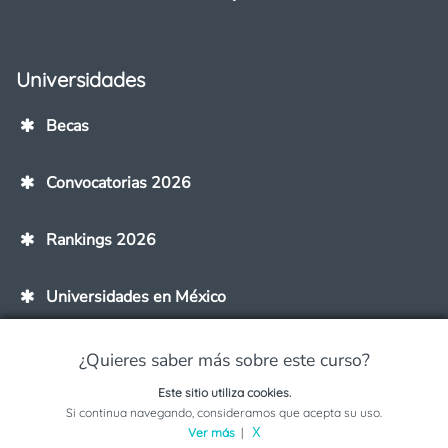
Universidades
Becas
Convocatorias 2026
Rankings 2026
Universidades en México
Universidades en Línea
¿Quieres saber más sobre este curso?
Este sitio utiliza cookies.
Universidades en tu Ciudad
Solicita información sobre este programa
Si continua navegando, consideramos que acepta su uso.
Ver más
|
X