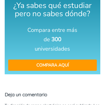
¿Ya sabes qué estudiar
pero no sabes dónde?
Compara entre más
de
300
universidades
COMPARA AQUÍ
Deja un comentario