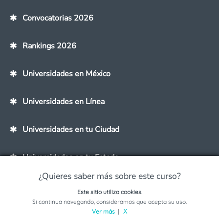
Convocatorias 2026
Rankings 2026
Universidades en México
Universidades en Línea
Universidades en tu Ciudad
Universidades en tu Estado
¿Quieres saber más sobre este curso?
Este sitio utiliza cookies.
Solicita información sobre este programa
Si continua navegando, consideramos que acepta su uso.
Carreras y Maestrías
Ver más
|
X