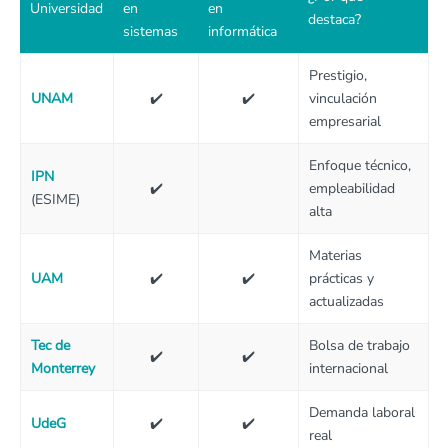
Universidad
en
en
destaca?
sistemas
informática
Prestigio,
UNAM
✔️
✔️
vinculación
empresarial
Enfoque técnico,
IPN
✔️
empleabilidad
(ESIME)
alta
Materias
UAM
✔️
✔️
prácticas y
actualizadas
Tec de
Bolsa de trabajo
✔️
✔️
Monterrey
internacional
Demanda laboral
UdeG
✔️
✔️
real