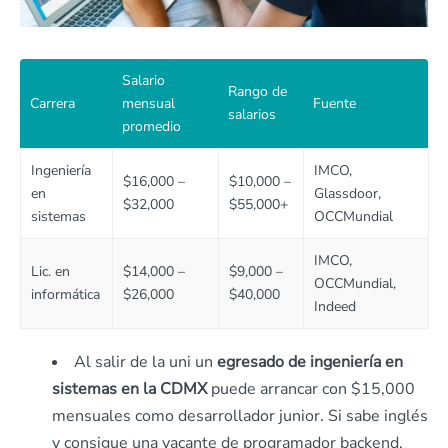
Salario
Rango de
Carrera
mensual
Fuente
salarios
promedio
Ingeniería
IMCO,
$16,000 –
$10,000 –
en
Glassdoor,
$32,000
$55,000+
sistemas
OCCMundial
IMCO,
Lic. en
$14,000 –
$9,000 –
OCCMundial,
informática
$26,000
$40,000
Indeed
Al salir de la uni un
egresado de ingeniería en
sistemas en la CDMX
puede arrancar con $15,000
mensuales como desarrollador junior. Si sabe inglés
y consigue una vacante de programador backend,