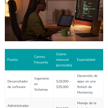
Salario
Carrera
Puesto
mensual
Especialidad
frecuente
(promedio)
Desarrollo de
Ingeniería
Desarrollador
$18,000 –
apps en una
en
de software
$35,000
fintech de
Sistemas
Monterrey.
Manejo de la
Administrador