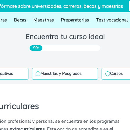
fórmate sobre universidades, carreras, becas y maestrías
eras
Becas
Maestrías
Preparatorias
Test vocacional
Encuentra tu curso ideal
9%
ecutivas
Maestrías y Posgrados
Cursos
urriculares
ción profesional y personal se encuentra en los programas
ades
extracurriculares.
Esta opción de aprendizaje es
el