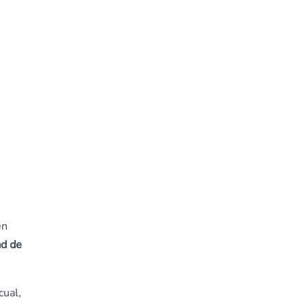
en
ad de
cual,