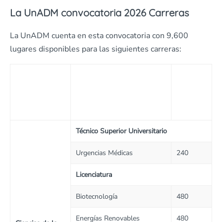
La UnADM convocatoria 2026 Carreras
La UnADM cuenta en esta convocatoria con 9,600
lugares disponibles para las siguientes carreras:
Lugares
por
División
Programa Educativo
Programa
educativo
Técnico Superior Universitario
Urgencias Médicas
240
Licenciatura
Biotecnología
480
Energías Renovables
480