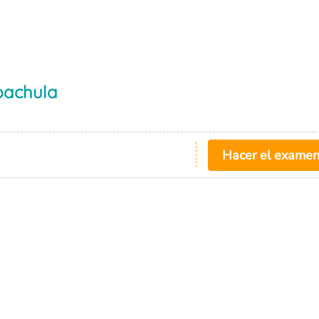
pachula
Hacer el exame