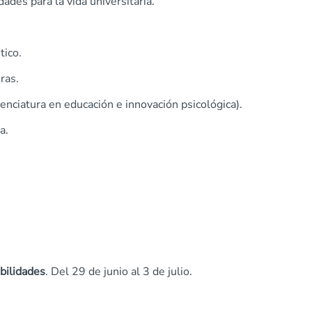
dades para la vida universitaria.
tico.
uras.
cenciatura en educación e innovación psicológica).
a.
abilidades
. Del 29 de junio al 3 de julio.