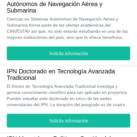
investigación en modalidad presencial podrás disfrutar de
Autónomos de Navegación Aérea y
grandes oportunidades académicas y laborales.
Submarina
Ciencias en Sistemas Autónomos de Navegación Aérea y
Submarina forma parte de las ofertas académicas del
CINVESTAV así que, no sólo estarás estudiando en una de las
mejores instituciones del país, sino que te ofrece beneficios
como becas y formar parte de su bolsa de trabajo. Además, en
su modalidad presencial, estarás cursando un plan de estudios
Solicita información
en dos años y gracias a ello, crecerás de forma profesional y te
ayudará a conseguir mejores cargos laborales.
IPN Doctorado en Tecnología Avanzada
Tradicional
El Doctor en Tecnología Avanzada Tradicional investiga y
genera conocimiento científico para ser aplicado en proyectos.
Puedes estudiar este doctorado en cinco de las sedes
universitarias del IPN. La duración del posgrado es de cuatro
años y se estudia de manera presencial. No hay costo de
inscripción y el precio total del Doctorado es de apenas
Solicita información
$20,000.