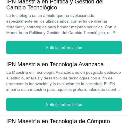
IPN Maestría en Política y Gestión del
Cambio Tecnológico
La tecnología es un ámbito que ha evolucionado,
especialmente en los últimos años, con el fin de diseñar
sistemas y estrategias para brindar mejores servicios. Con la
Maestría en Política y Gestión del Cambio Tecnológico, el IPN
tiene la finalidad de otorgarle conocimientos y habilidades
innovadores a los profesionales para que logren diseñar una
Solicita información
mejor relación con la tecnología, y así se puedan crear
resultados óptimos. Este posgrado se ve de forma presencial y
tiene una duración de dos años.
IPN Maestría en Tecnología Avanzada
La Maestría en Tecnología Avanzada es un posgrado dedicado
al estudio, análisis y desarrollo de tecnologías con el fin de
promover la innovación y la evolución de la sociedad. El IPN
imparte esta maestría para aquellos profesionales que cuenten
con conocimientos relacionados a la ingeniería, física y
matemática. Gracias a este programa se han podido realizar
Solicita información
investigaciones para obtener resultados más óptimos en los
diferentes sistemas tecnológicos. La duración de este
programa es de dos años ya que el plan de estudios está
IPN Maestría en Tecnología de Cómputo
conformado por cuatro semestres.