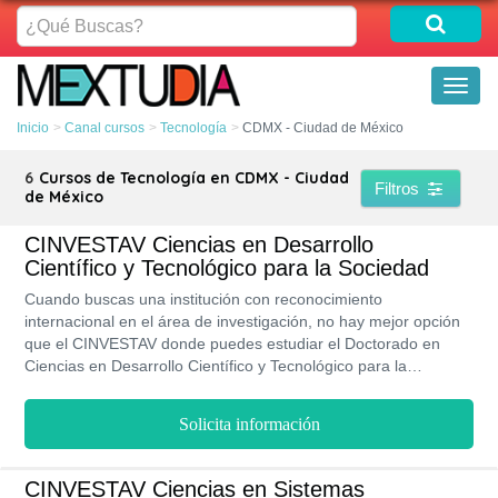
¿Qué
Buscas?
Toggl
naviga
Inicio
Canal cursos
Tecnología
CDMX - Ciudad de México
6
Cursos de Tecnología en CDMX - Ciudad
Filtros
de México
CINVESTAV Ciencias en Desarrollo
Científico y Tecnológico para la Sociedad
Cuando buscas una institución con reconocimiento
internacional en el área de investigación, no hay mejor opción
que el CINVESTAV donde puedes estudiar el Doctorado en
Ciencias en Desarrollo Científico y Tecnológico para la
Sociedad, un programa que se encuentra dentro del PNC del
CONACyT y que te ofrece becas de posgrado para que
Solicita información
desarrolles tus investigaciones. Este doctorado también tiene la
posibilidad de movilidad internacional gracias a los convenios
del IPN, así que durante los 5 años que te tomará completar tu
CINVESTAV Ciencias en Sistemas