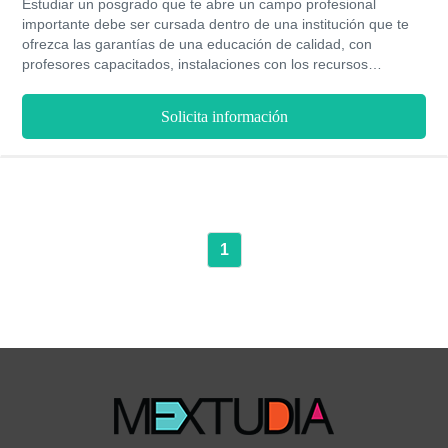
Estudiar un posgrado que te abre un campo profesional
importante debe ser cursada dentro de una institución que te
ofrezca las garantías de una educación de calidad, con
profesores capacitados, instalaciones con los recursos
necesarios, el debido apoyo económico para cubrir tus gastos
de investigación y programas actualizados con las necesidades
Solicita información
de los mercados actuales, es así como en tan solo dos años
presenciales encontrarás todos estos beneficios y más si
estudias la Maestría en Tecnología de Cómputo en el IPN en
modalidad presencial a tiempo completo o parcial.
1