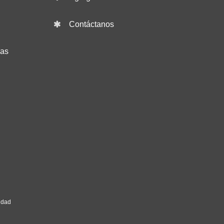
Contáctanos
das
idad