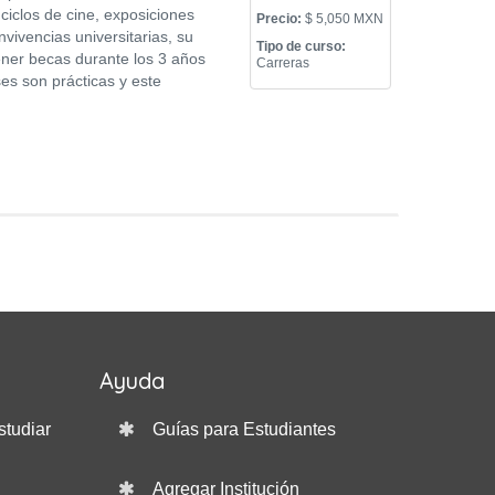
ciclos de cine, exposiciones
Precio:
$ 5,050 MXN
nvivencias universitarias, su
Tipo de curso:
ener becas durante los 3 años
Carreras
ses son prácticas y este
Ayuda
studiar
Guías para Estudiantes
Agregar Institución