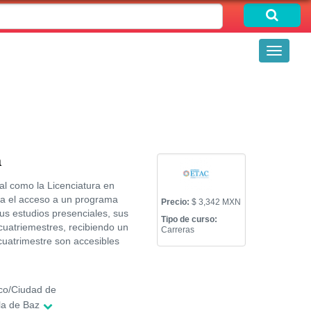
Toggle
navigati
a
l como la Licenciatura en
aja el acceso a un programa
Precio:
$ 3,342 MXN
tus estudios presenciales, sus
Tipo de curso:
 cuatriemestres, recibiendo un
Carreras
cuatrimestre son accesibles
co/Ciudad de
la de Baz