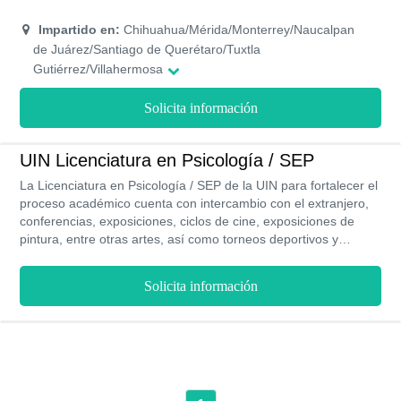
reconocido capaz de promover la salud mental. Esta es una
carrera con un plan de estudio semestral compuesto de 59
Impartido en:
Chihuahua/Mérida/Monterrey/Naucalpan
asignaturas, se imparte de forma presencial y tiene una
de Juárez/Santiago de Querétaro/Tuxtla
duración de 4 años y medio.
Gutiérrez/Villahermosa
Solicita información
UIN Licenciatura en Psicología / SEP
La Licenciatura en Psicología / SEP de la UIN para fortalecer el
proceso académico cuenta con intercambio con el extranjero,
conferencias, exposiciones, ciclos de cine, exposiciones de
pintura, entre otras artes, así como torneos deportivos y
convivencias universitarias, su proceso de inscripciones está
abierto todo el año, puedes obtener becas durante los 3 años
Solicita información
que dura la carrera, y al ser una modalidad presencial sus
clases son prácticas y este programa cuenta con validez oficial
RVOE.