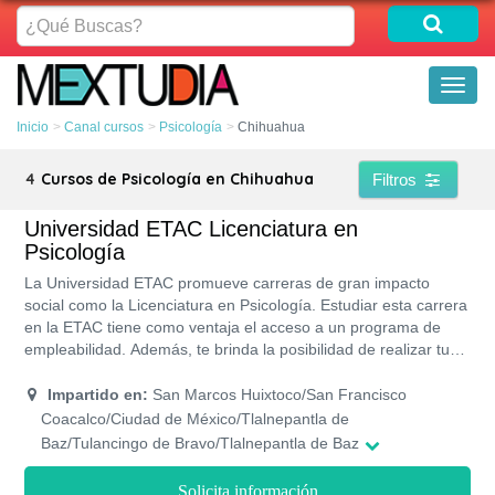
¿Qué
Buscas?
Toggl
naviga
Inicio
Canal cursos
Psicología
Chihuahua
4
Cursos de Psicología en Chihuahua
Filtros
Universidad ETAC Licenciatura en
Psicología
La Universidad ETAC promueve carreras de gran impacto
social como la Licenciatura en Psicología. Estudiar esta carrera
en la ETAC tiene como ventaja el acceso a un programa de
empleabilidad. Además, te brinda la posibilidad de realizar tus
estudios presenciales, sus programas de estudios te permitirán
obtener la titulación en 9 cuatriemestres, recibiendo un plan de
Impartido en:
San Marcos Huixtoco/San Francisco
estudios de calidad y profesional. Los costos de cada
Coacalco/Ciudad de México/Tlalnepantla de
cuatrimestre son accesibles por lo que estudiar no será un
Baz/Tulancingo de Bravo/Tlalnepantla de Baz
problema
Solicita información