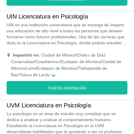
UIN Licenciatura en Psicología
UIN es una institución universitaria que se encarga de impartir
una educación de alto nivel a todas las personas que deseen
formarse como futuros profesionales. Una de las carreras que
dicta es la Licenciatura en Psicología, donde podrás estudiar
en cualquiera de los Campus de la UIN que la imparta, en
diversos turnos: Matutino, vespertino, nocturno sabatino y
Impartido en:
Ciudad de México/Chalco de Díaz
mixtos.
Covarrubias/Cuauhtemoc/Ecatepec de Morelos/Ciudad de
México/León/Ecatepec de Morelos/Tlalnepantla de
Baz/Toluca de Lerdo
Solicita información
UVM Licenciatura en Psicología
La psicología es un área de estudio muy compleja que se
dedica a analizar y evaluar el comportamiento humano.
Estudiando la Licenciatura en Psicología en la UVM
desarrollarás habilidades que te ayudarán a ser un profesional