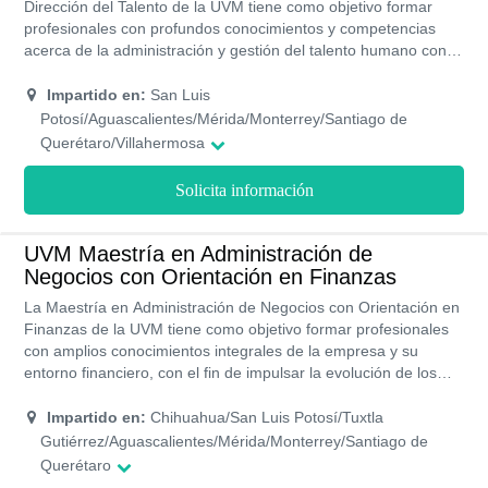
Dirección del Talento de la UVM tiene como objetivo formar
profesionales con profundos conocimientos y competencias
acerca de la administración y gestión del talento humano con el
fin de optimizar los recursos y hacer más productiva una
empresa. Tiene una duración aproximada de dos años,
Impartido en:
San Luis
impartidos en seis trimestre con una modalidad de estudios
Potosí/Aguascalientes/Mérida/Monterrey/Santiago de
tanto presencial como online. Los costos de a UVM son
Querétaro/Villahermosa
accesibles gracias a las distintas opciones de pagos y becas
que ofrecen a sus alumnos.
Solicita información
UVM Maestría en Administración de
Negocios con Orientación en Finanzas
La Maestría en Administración de Negocios con Orientación en
Finanzas de la UVM tiene como objetivo formar profesionales
con amplios conocimientos integrales de la empresa y su
entorno financiero, con el fin de impulsar la evolución de los
recursos financieros de una organización. Tiene una duración
aproximada de dos años, impartidos en seis trimestre con una
Impartido en:
Chihuahua/San Luis Potosí/Tuxtla
modalidad de estudios tanto presencial como online. Los
Gutiérrez/Aguascalientes/Mérida/Monterrey/Santiago de
costos de a UVM son accesibles gracias a las distintas
Querétaro
opciones de pagos y becas que ofrecen a sus alumnos.