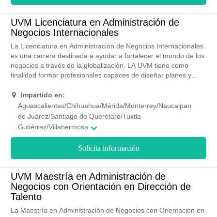
UVM Licenciatura en Administración de
Negocios Internacionales
La Licenciatura en Administración de Negocios Internacionales
es una carrera destinada a ayudar a fortalecer el mundo de los
negocios a través de la globalización. LA UVM tiene como
finalidad formar profesionales capaces de diseñar planes y
estrategias para llevar a cabo procesos que generen la
internacionalización de los negocios, empresas u
Impartido en:
organizaciones. Esta universidad imparte esta carrera de forma
Aguascalientes/Chihuahua/Mérida/Monterrey/Naucalpan
presencial en más de 20 campus. El plan de estudio está
de Juárez/Santiago de Querétaro/Tuxtla
compuesto por 9 semestres.
Gutiérrez/Villahermosa
Solicita información
UVM Maestría en Administración de
Negocios con Orientación en Dirección de
Talento
La Maestría en Administración de Negocios con Orientación en