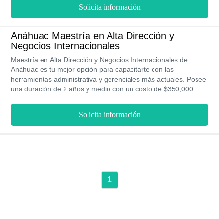
licenciatura dura 8 semestres y se cursa en modalidad
Solicita información
presencial. Puedes estudiar en las sedes Alvaro Obregon,
Cholula, Mérida y Benito Juárez. Es importante resaltar que tus
ingresos pueden ser al principio de $15,700 MXN mensuales,
Anáhuac Maestría en Alta Dirección y
luego pueden superar los $40,000 MXN mensuales.
Negocios Internacionales
Maestría en Alta Dirección y Negocios Internacionales de
Anáhuac es tu mejor opción para capacitarte con las
herramientas administrativa y gerenciales más actuales. Posee
una duración de 2 años y medio con un costo de $350,000
MXN. Al culminar este posgrado contarás con sólidos
conocimientos que te permitirán tomar decisiones
Solicita información
empresariales acertadas y oportunas.
1