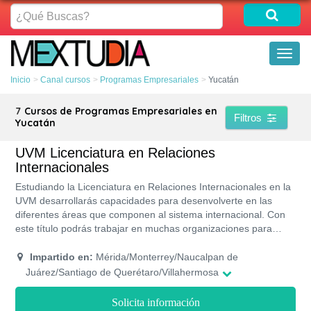
¿Qué
Buscas?
Toggl
naviga
Inicio
Canal cursos
Programas Empresariales
Yucatán
7
Cursos de Programas Empresariales en
Filtros
Yucatán
UVM Licenciatura en Relaciones
Internacionales
Estudiando la Licenciatura en Relaciones Internacionales en la
UVM desarrollarás capacidades para desenvolverte en las
diferentes áreas que componen al sistema internacional. Con
este título podrás trabajar en muchas organizaciones para
promover los derechos humanos y las leyes que permiten
mantener una buena relación entre los países. Esta carrera de
Impartido en:
Mérida/Monterrey/Naucalpan de
la UVM tiene una duración de 4 años y medio debido a que su
Juárez/Santiago de Querétaro/Villahermosa
plan de estudio es semestral, y se ve de forma presencial en
14 campus de esta universidad.
Solicita información