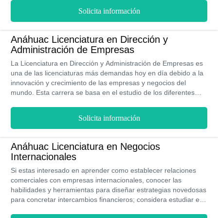
Solicita información
Anáhuac Licenciatura en Dirección y
Administración de Empresas
La Licenciatura en Dirección y Administración de Empresas es
una de las licenciaturas más demandas hoy en día debido a la
innovación y crecimiento de las empresas y negocios del
mundo. Esta carrera se basa en el estudio de los diferentes
procesos de una empresa con la final de que el profesional
egresado desarrolle las estrategias adecuadas para obtener un
Solicita información
buen funcionamiento. La Anáhuac tiene como objetivo que los
futuros profesionales sean capaces de diseñar proyectos de
calidad relacionados a los procesos administrativos. Esta
Anáhuac Licenciatura en Negocios
licenciatura tiene una duración de ocho semestres y se imparte
Internacionales
de forma presencial.
Si estas interesado en aprender como establecer relaciones
comerciales con empresas internacionales, conocer las
habilidades y herramientas para diseñar estrategias novedosas
para concretar intercambios financieros; considera estudiar en
la Anáhuac Licenciatura en Negocios internacionales. Esta