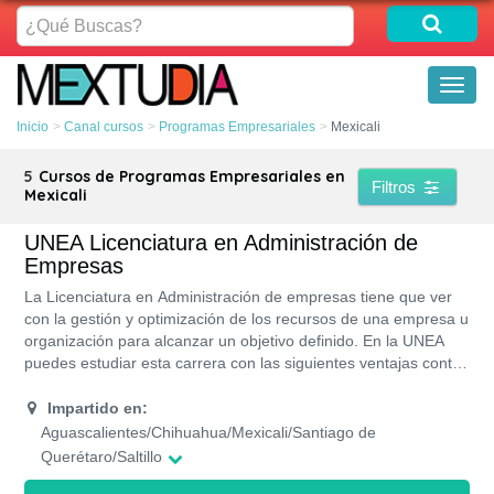
¿Qué
Buscas?
Toggl
naviga
Inicio
Canal cursos
Programas Empresariales
Mexicali
5
Cursos de Programas Empresariales en
Filtros
Mexicali
UNEA Licenciatura en Administración de
Empresas
La Licenciatura en Administración de empresas tiene que ver
con la gestión y optimización de los recursos de una empresa u
organización para alcanzar un objetivo definido. En la UNEA
puedes estudiar esta carrera con las siguientes ventajas contar
con beneficios como financiamientos ya que UNEA forma parte
de la red de universidades ALIAT, sientes pasión por los
Impartido en:
negocios, con un programa flexible porque la carrera cuenta
Aguascalientes/Chihuahua/Mexicali/Santiago de
con modalidades de estudios que lo permite, si te ves
Querétaro/Saltillo
trabajando en el desarrollo de actividades directivas de