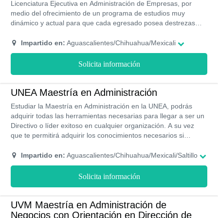
Licenciatura Ejecutiva en Administración de Empresas, por
medio del ofrecimiento de un programa de estudios muy
dinámico y actual para que cada egresado posea destrezas
profesionales distinguidas, sus áreas de estudios poseen aval
en la SEP y por RVOE. Posee una modalidad semi-presencial
Impartido en:
Aguascalientes/Chihuahua/Mexicali
para adaptarse a cualquier ritmo de estudios, a través del
cumplimiento de 9 cuatrimestres, de este modo podrás adoptar
Solicita información
conocimientos de forma distinguida.
UNEA Maestría en Administración
Estudiar la Maestría en Administración en la UNEA, podrás
adquirir todas las herramientas necesarias para llegar a ser un
Directivo o líder exitoso en cualquier organización. A su vez
que te permitirá adquirir los conocimientos necesarios si
deseas iniciar tu propio negocio. La especialidad tiene una
duración de un año y ocho meses, bajo la modalidad semi
Impartido en:
Aguascalientes/Chihuahua/Mexicali/Saltillo
presencial. Además, estudiar en la UNEA te otorga beneficios
como los son las becas y las facilidades de pago.
Solicita información
UVM Maestría en Administración de
Negocios con Orientación en Dirección de