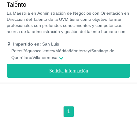
Talento
La Maestría en Administración de Negocios con Orientación en
Dirección del Talento de la UVM tiene como objetivo formar
profesionales con profundos conocimientos y competencias
acerca de la administración y gestión del talento humano con el
fin de optimizar los recursos y hacer más productiva una
empresa. Tiene una duración aproximada de dos años,
Impartido en:
San Luis
impartidos en seis trimestre con una modalidad de estudios
Potosí/Aguascalientes/Mérida/Monterrey/Santiago de
tanto presencial como online. Los costos de a UVM son
Querétaro/Villahermosa
accesibles gracias a las distintas opciones de pagos y becas
que ofrecen a sus alumnos.
Solicita información
1