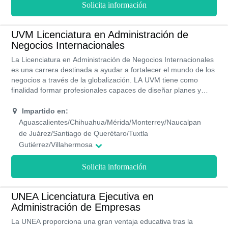
empresas o en la gestión de instituciones públicas.
Solicita información
UVM Licenciatura en Administración de
Negocios Internacionales
La Licenciatura en Administración de Negocios Internacionales
es una carrera destinada a ayudar a fortalecer el mundo de los
negocios a través de la globalización. LA UVM tiene como
finalidad formar profesionales capaces de diseñar planes y
estrategias para llevar a cabo procesos que generen la
internacionalización de los negocios, empresas u
Impartido en:
organizaciones. Esta universidad imparte esta carrera de forma
Aguascalientes/Chihuahua/Mérida/Monterrey/Naucalpan
presencial en más de 20 campus. El plan de estudio está
de Juárez/Santiago de Querétaro/Tuxtla
compuesto por 9 semestres.
Gutiérrez/Villahermosa
Solicita información
UNEA Licenciatura Ejecutiva en
Administración de Empresas
La UNEA proporciona una gran ventaja educativa tras la