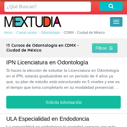
¿Qué
Buscas?
Toggl
naviga
Inicio
Canal cursos
Odontología
CDMX - Ciudad de México
13
Cursos de Odontología en CDMX -
Filtros
Ciudad de México
IPN Licenciatura en Odontología
Si haces la elección de estudiar la Licenciatura en Odontología
en el IPN, estarás graduándote en un período de 4 años ya
que, su plan de estudio está estructurado en 5 niveles y ese es
el tiempo que toma completarlo en su modalidad presencial.
Además, en esta institución podrás acceder a esta oferta
académica por un bajo costo y siempre contando con un
Solicita información
programa de becas y bolsa de trabajo que serán muy útil.
ULA Especialidad en Endodoncia
La especialidad en endodoncia te permitirá conocer con más