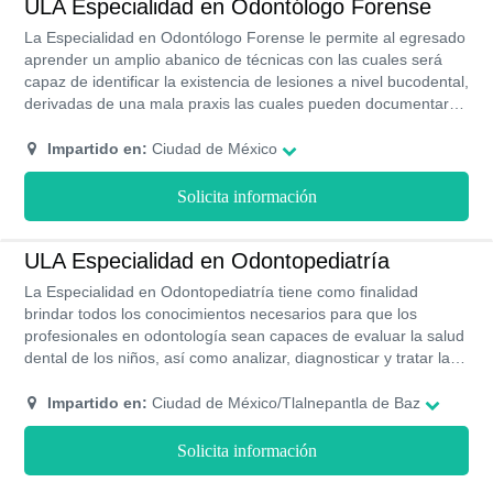
ULA Especialidad en Odontólogo Forense
La Especialidad en Odontólogo Forense le permite al egresado
aprender un amplio abanico de técnicas con las cuales será
capaz de identificar la existencia de lesiones a nivel bucodental,
derivadas de una mala praxis las cuales pueden documentarse
a través de procedimientos de valoración y que constituyen una
parte fundamental al ser presentadas como evidencia ante la
Impartido en:
Ciudad de México
justicia.
Solicita información
ULA Especialidad en Odontopediatría
La Especialidad en Odontopediatría tiene como finalidad
brindar todos los conocimientos necesarios para que los
profesionales en odontología sean capaces de evaluar la salud
dental de los niños, así como analizar, diagnosticar y tratar las
diferentes alteraciones que puedan surgir en las estructuras de
la dentadura. La Universidad Latinoamericana imparte esta
Impartido en:
Ciudad de México/Tlalnepantla de Baz
especialidad bajo la modalidad presencial para que los
estudiantes realicen todas las prácticas de laboratorio
Solicita información
requeridas. Esta especialidad tiene una duración aproximada
de 2 años.