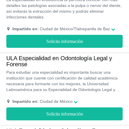
detalles las patologías asociadas a la pulpa o nervio del diente,
así evitarás la extracción del mismo y podrás eliminar
infecciones dentales.
Impartido en:
Ciudad de México/Tlalnepantla de Baz
Solicita información
ULA Especialidad en Odontología Legal y
Forense
Para estudiar una especialidad es importante buscar una
institución que cuente con certificación de calidad académica
necesaria para formarte con los mejores, la Universidad
Latinoamérica para su Especialidad de Odontología Legal y
Forense ha reunido los mejores académicos para dictar sus
diferentes materias, cuenta con acreditación lisa y llana emitida
Impartido en:
Ciudad de México
por la FYMES, y sus instalaciones se encuentran dotadas de
modernas herramientas para que puedas realizar las practicas
Solicita información
necesarias que te conviertan en un profesional con un
excelente perfil.