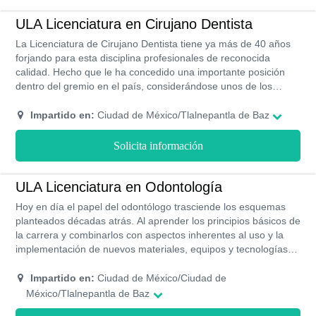
ULA Licenciatura en Cirujano Dentista
La Licenciatura de Cirujano Dentista tiene ya más de 40 años
forjando para esta disciplina profesionales de reconocida
calidad. Hecho que le ha concedido una importante posición
dentro del gremio en el país, considerándose unos de los
mejores y más completos planes de estudios de cirugía dental.
Puesto que de allí han surgido grandes nombres para la
Impartido en:
Ciudad de México/Tlalnepantla de Baz
profesión, gracias a su compromiso con la misma y a que en la
ULA se imparten los conocimientos bajo un efectivo sistema en
Solicita información
el que comulgan la teoría y la práctica. Los estudiantes tienen
la ocasión de recibir los saberes mediante las explicaciones de
sus docentes y luego de ello, pueden comprobarlos por sí
ULA Licenciatura en Odontología
mismos durante sus prácticas.
Hoy en día el papel del odontólogo trasciende los esquemas
planteados décadas atrás. Al aprender los principios básicos de
la carrera y combinarlos con aspectos inherentes al uso y la
implementación de nuevos materiales, equipos y tecnologías
serás capaz de llevar a cabo una praxis efectiva en hospitales,
clínicas y consultorios tanto públicos como privados.
Impartido en:
Ciudad de México/Ciudad de
México/Tlalnepantla de Baz