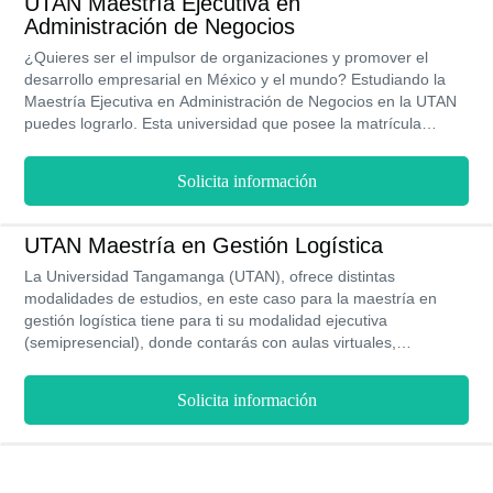
UTAN Maestría Ejecutiva en
Administración de Negocios
¿Quieres ser el impulsor de organizaciones y promover el
desarrollo empresarial en México y el mundo? Estudiando la
Maestría Ejecutiva en Administración de Negocios en la UTAN
puedes lograrlo. Esta universidad que posee la matrícula
estudiantil más amplia de San Luis Potosí, te ofrece un plan de
estudio cuatrimestral que podrás completar bajo la modalidad
Solicita información
semipresencial en menos de 2 años. Al obtener este título,
podrás asumir cargos directivos en múltiples departamentos,
con salarios de hasta $62,693 MXN al mes.
UTAN Maestría en Gestión Logística
La Universidad Tangamanga (UTAN), ofrece distintas
modalidades de estudios, en este caso para la maestría en
gestión logística tiene para ti su modalidad ejecutiva
(semipresencial), donde contarás con aulas virtuales,
biblioteca, tecnología de vanguardia y más, teniendo una
duración para titularte de 1 año y 8 meses, es decir, 5
Solicita información
cuatrimestres con horarios flexibles adaptados a tus
necesidades y deseos tanto para su parte presencial como la
virtual sin dejar atrás la calidad académica que caracteriza a la
universidad.