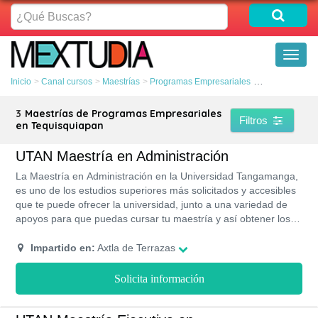
¿Qué
Buscas?
Toggl
naviga
Inicio
Canal cursos
Maestrías
Programas Empresariales
Tequisquiapan
3
Maestrías de Programas Empresariales
Filtros
en Tequisquiapan
UTAN Maestría en Administración
La Maestría en Administración en la Universidad Tangamanga,
es uno de los estudios superiores más solicitados y accesibles
que te puede ofrecer la universidad, junto a una variedad de
apoyos para que puedas cursar tu maestría y así obtener los
conocimientos, habilidades y herramientas para la toma de
decisiones en una empresa, siendo estos necesarios para
Impartido en:
Axtla de Terrazas
avanzar en tu formación profesional y vida laboral. Este
programa cuenta con validez oficial de la SEP.
Solicita información