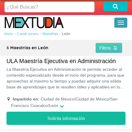
¿Qué
Buscas?
Toggl
naviga
Inicio
Canal cursos
Maestrías
León
6
Maestrías en León
Filtros
ULA Maestría Ejecutiva en Administración
La Maestría Ejecutiva en Administración te permite acceder al
contenido especializado desde el inicio del programa, para que
aproveches al máximo tu tiempo y puedas adquirir una sólida
base de aprendizajes que te resulten útiles y aplicables en tu
área de acción y de ese modo contribuir al alcance de todos
tus objetivos dentro de la misma. En este sentido, los
Impartido en:
Ciudad de México/Ciudad de México/San
mencionados estudios constituyen un importante salto en tu
Francisco Coacalco/León
trayectoria que te puede conducir a un ascenso vertiginoso
dentro de carrera. Se potenciarán habilidades para consolidar
Solicita información
tu prestigio y reconocimiento laboral tras optimizar tu
desenvolvimiento en el sector administrativo y financiero.