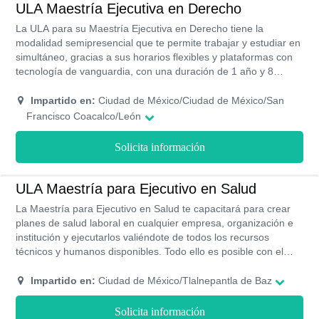
ULA Maestría Ejecutiva en Derecho
La ULA para su Maestría Ejecutiva en Derecho tiene la
modalidad semipresencial que te permite trabajar y estudiar en
simultáneo, gracias a sus horarios flexibles y plataformas con
tecnología de vanguardia, con una duración de 1 año y 8
meses, divididos en 5 cuatrimestres, donde tendrás la
posibilidad a través de tus herramientas, habilidades y
Impartido en:
Ciudad de México/Ciudad de México/San
destrezas reformar leyes y aplicarlas de manera idónea para la
Francisco Coacalco/León
sociedad y en pro de la mejora del país.
Solicita información
ULA Maestría para Ejecutivo en Salud
La Maestría para Ejecutivo en Salud te capacitará para crear
planes de salud laboral en cualquier empresa, organización e
institución y ejecutarlos valiéndote de todos los recursos
técnicos y humanos disponibles. Todo ello es posible con el
ejercicio de un liderazgo humanista, competencias que también
adquirirás con esta formación.
Impartido en:
Ciudad de México/Tlalnepantla de Baz
Solicita información