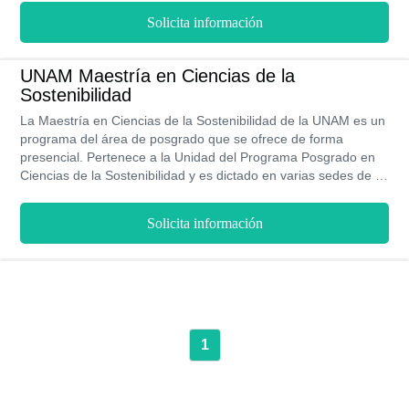
Solicita información
UNAM Maestría en Ciencias de la
Sostenibilidad
La Maestría en Ciencias de la Sostenibilidad de la UNAM es un
programa del área de posgrado que se ofrece de forma
presencial. Pertenece a la Unidad del Programa Posgrado en
Ciencias de la Sostenibilidad y es dictado en varias sedes de la
universidad. La maestría busca formar profesionales que
puedan analizar problemas que impidan un desarrollo
Solicita información
sostenible y se puedan desarrollar soluciones viables. La
universidad ofrece un plan de estudios con duración de 4
semestres, garantizando que el profesional egresado puede
percibir un sueldo promedio de $30,000 MXN al mes.
1