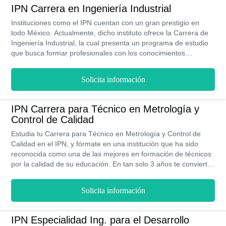
bastante interesante compuesta por 8 semestres, con materias
IPN Carrera en Ingeniería Industrial
que complementarán el conocimiento previo del estudiante. Por
Instituciones como el IPN cuentan con un gran prestigio en
otra parte, su Proceso de Admisión es bastante sencillo de
todo México. Actualmente, dicho instituto ofrece la Carrera de
completar, solo debes seguir cada paso. Su modalidad de
Ingeniería Industrial, la cual presenta un programa de estudio
estudio es presencial.
que busca formar profesionales con los conocimientos
necesarios para intervenir en el área de los servicios y
procesos industriales, además de la gestión de los recursos
Solicita información
materiales y financieros. Esta carrera puede cursarse a través
de 5 niveles con una modalidad presencial, durante un período
de 4 años a 4 años y medio.
IPN Carrera para Técnico en Metrología y
Control de Calidad
Estudia tu Carrera para Técnico en Metrología y Control de
Calidad en el IPN, y fórmate en una institución que ha sido
reconocida como una de las mejores en formación de técnicos
por la calidad de su educación. En tan solo 3 años te conviertes
en un profesional que dará sus primeros pasos al éxito.
Tendrás que dedicar tiempo completo y de forma presencial,
Solicita información
pero sus instalaciones te harán una estadía muy agradable y a
los costos más accesibles del país.
IPN Especialidad Ing. para el Desarrollo