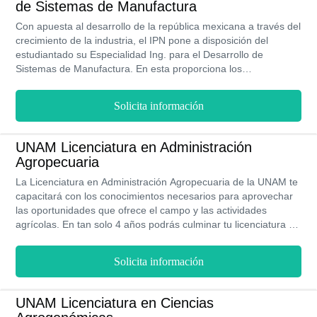
de Sistemas de Manufactura
Con apuesta al desarrollo de la república mexicana a través del
crecimiento de la industria, el IPN pone a disposición del
estudiantado su Especialidad Ing. para el Desarrollo de
Sistemas de Manufactura. En esta proporciona los
conocimientos necesarios para formar profesionales expertos
en materia de sistemas de calidad, procesos industriales,
Solicita información
mecánica, materiales, entre otros aspectos fundamentales para
el impulso y productividad de las empresas y del país. Todos
estos saberes y capacidades para la innovación son
UNAM Licenciatura en Administración
transmitidos a los estudiantes en una modalidad presencial
Agropecuaria
durante 2 semestres, a cargo de profesores expertos en un
entorno ameno y equipado para el proceso de enseñanza.
La Licenciatura en Administración Agropecuaria de la UNAM te
capacitará con los conocimientos necesarios para aprovechar
las oportunidades que ofrece el campo y las actividades
agrícolas. En tan solo 4 años podrás culminar tu licenciatura en
una de las universidades más afamadas del país, asistiendo a
clases presenciales en su campus en León.
Solicita información
UNAM Licenciatura en Ciencias