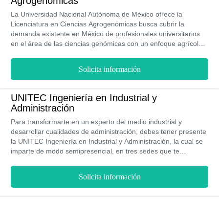
Agrogenómicas
La Universidad Nacional Autónoma de México ofrece la
Licenciatura en Ciencias Agrogenómicas busca cubrir la
demanda existente en México de profesionales universitarios
en el área de las ciencias genómicas con un enfoque agrícola,
por lo tanto les ofrecen una educación de alto nivel académico
con equipos de alta tecnología y con instalaciones modernas
Solicita información
que incentiven la participación de los alumnos.
UNITEC Ingeniería en Industrial y
Administración
Para transformarte en un experto del medio industrial y
desarrollar cualidades de administración, debes tener presente
la UNITEC Ingeniería en Industrial y Administración, la cual se
imparte de modo semipresencial, en tres sedes que te
permiten elegir tu comodidad, a través de un costo módico en
vista de la calidad educativa, además de la presencia de
Solicita información
horarios flexibles y complementarios con la interacción del aula
de clases.