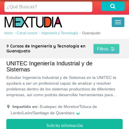
¿Qué
Buscas?
Toggl
naviga
Inicio
Canal cursos
Ingeniería y Tecnología
Guanajuato
9
Cursos de Ingeniería y Tecnología en
Filtros
Guanajuato
UNITEC Ingeniería Industrial y de
Sistemas
Estudiar Ingeniería Industrial y de Sistemas en la UNITEC te
ayudará a ser un profesional capaz de analizar y resolver
problemas dentro de los sistemas productivos de diferentes
empresas, así como podrás desarrollar herramientas para
mejorar los procesos de producción y de administración. Ser
egresado de la UNITEC es un privilegio ya que te permitirá
Impartido en:
Ecatepec de Morelos/Toluca de
conseguir grandes oportunidades para tu crecimiento
Lerdo/León/Santiago de Querétaro
profesional.
Solicita información