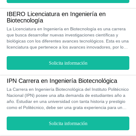
IBERO Licenciatura en Ingeniería en
Biotecnología
La Licenciatura en Ingeniería en Biotecnología es una carrera
que busca desarrollar nuevas investigaciones científicas y
biológicas con los diferentes avances tecnológicos. Esta es una
licenciatura que pertenece a los avances innovadores, por lo
que se ha vuelto fundamental para el desarrollo humano. La
Universidad Iberoamericana imparte esta carrera bajo la
Solicita información
modalidad presencial en las sedes de Puebla y León debido a
que son las que están equipadas con los equipos y materiales
necesarios para las prácticas obligatorias de la carrera. Tiene
IPN Carrera en Ingeniería Biotecnológica
una duración de 4 años.
La Carrera en Ingeniería Biotecnológica del Instituto Politécnico
Nacional (IPN) posee una alta demanda de estudiantes año a
año. Estudiar en una universidad con tanta historia y prestigio
como el Politécnico, debe ser una grata experiencia para un
joven. Sin embargo, eso no es todo, ya que el Poli te ofrece
grandes ventajas para esta carrera, tales como sus costos, los
Solicita información
cuales son muy bajos, teniendo un pago semestral voluntario
de $4,000 MXN. El Plan de Estudio tiene una malla curricular